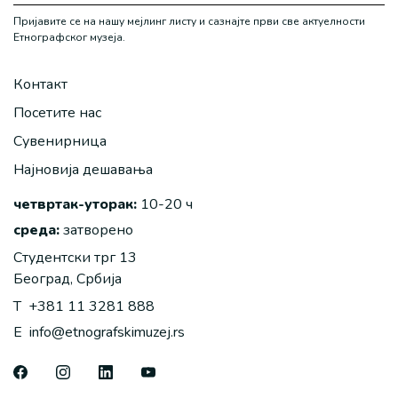
Пријавите се на нашу мејлинг листу и сазнајте први све актуелности
Етнографског музеја.
Контакт
Посетите нас
Сувенирница
Најновија дешавања
четвртак-уторак:
10-20 ч
среда:
затворено
Студентски трг 13
Београд, Србија
T
+381 11 3281 888
E
info@etnografskimuzej.rs