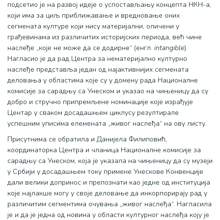
подсетио је на развој идеје о успостављању концепта НКН-а,
који има за циљ приближавање и вредновање оних
сегмената културе који нису материјални, оличени у
грађевинама из различитих историјских периода, већ чине
наслеђе „које не може да се додирне“ (енгл.
intangible
).
Нагласио је да рад Центра за нематеријално културно
наслеђе представља један од најактивнијих сегмената
деловања у областима које су у домену рада Националне
комисије за сарадњу са Унеском и указао на чињеницу да су
добро и стручно припремљене номинације које израђује
Центар у сваком досадашњем циклусу резултирале
успешним уписима елемената „живог наслеђа“ на ову листу.
Присутнима се обратила и Данијела Филиповић,
координаторка Центра и чланица Националне комисије за
сарадњу са Унеском, која је указала на чињеницу да су музеји
у Србији у досадашњем току примене Унескове Конвенције
дали велики допринос и препознати као једне од институција
које најлакше могу у своје деловање да инкорпорирају рад у
различитим сегментима очувања „живог наслеђа“. Нагласила
је и да је једна од новина у области културног наслеђа коју је