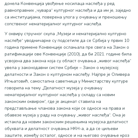
донела Конвенција увођење носилаца наслеђа у ред
равноправних „чувара“ културног наслеђа и да им је, заједно
са институцијама, поверена улога у очувању и преношењу
сопственог нематеријалног културног наслеђа.
У оквиру стручног скупа „Музеји и нематеријално културно
наслеђе“ уводничарке су подсетиле да се Србија у првих 10
година примене Конвенције ослањала пре свега на Закон о
ратификацији ове Конвенције (2010), да би 2021. године била
усвојена два закона која су област очувања „живог наслеђа“
увела у законодавни систем Србије – Закон о музејској
делатности и Закон о културном наслеђу. Најпре је Оливера
Игњатовић, самостална саветница у Министарству културе
говорила на тему „Делатност музеја у очувању
нематеријалног културног наслеђа у складу са новим
законским оквиром“, где је акценат ставила на
представљање чланова закона који се односе на права и
обавезе музеја у раду на очувању „живог наслеђа“. Она је
истакла да новим законским решењима музејска делатност
обухвата и делатност очувања НКН-а, а да се циљеви
заштите, између осталог, односе и на његово очување кроз