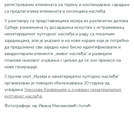
регистрованих елемената на терену и континуиране сарадње
са предлагачима елемената и носиоцима наслеђа.
У разговору са представницима музеја из различитих делова
Србије, размењена су досадашња искуства у истраживању
нематеријалног културног наслеђа и раду са локалним
заједницама, али је указано и на нове кораке које је потребно
да предузмемо сви заједно како бисмо идентификовали и
евидентирали елементе „живог наслеђа“ и развијали
планове њиховог очувања с циљем да се оно пренесе на
нове генерације.
Стручни скуп „Музеји и нематеријално културно наслеђе“
организован је поводом обележавања 20 година од
усвајања
Унескове Конвенције о очувању нематеријалног
културног наслеђа
.
Фотографије: мр Ивана Масниковић-Антић