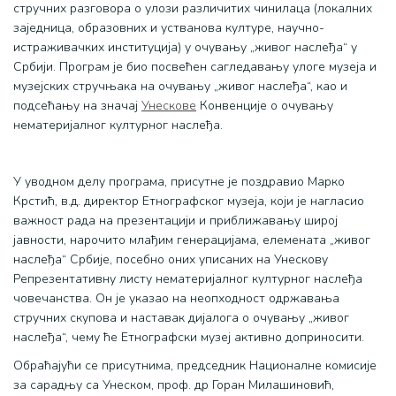
стручних разговора о улози различитих чинилаца (локалних
заједница, образовних и устванова културе, научно-
истраживачких институција) у очувању „живог наслеђа“ у
Србији. Програм је био посвећен сагледавању улоге музеја и
музејских стручњака на очувању „живог наслеђа“, као и
подсећању на значај
Унескове
Конвенције о очувању
нематеријалног културног наслеђа.
У уводном делу програма, присутне је поздравио Марко
Крстић, в.д. директор Етнографског музеја, који је нагласио
важност рада на презентацији и приближавању широј
јавности, нарочито млађим генерацијама, елемената „живог
наслеђа“ Србије, посебно оних уписаних на Унескову
Репрезентативну листу нематеријалног културног наслеђа
човечанства. Он је указао на неопходност одржавања
стручних скупова и наставак дијалога о очувању „живог
наслеђа“, чему ће Етнографски музеј активно доприносити.
Обраћајући се присутнима, председник Националне комисије
за сарадњу са Унеском, проф. др Горан Милашиновић,