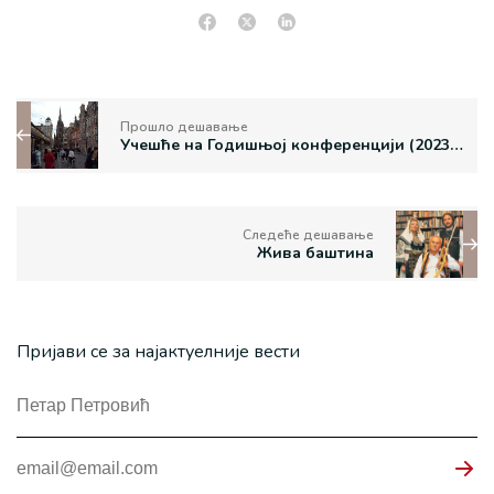
Прошло дешавање
Учешће на Годишњој конференцији (2023) Icom Costume Comitee
Следеће дешавање
Жива баштина
Пријави се за најактуелније вести