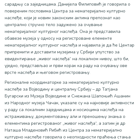
сарадњу са заједницама. Данијела Филиповић је говорила о
повереним пословима Центра за нематеријално културно
наслеђе, који је новим законским актима препознат као
централно стручно тело задужено за очување
нематеријалног културног наслеђа. Она је представила
обавезе музеја у односу на регистроване елементе
нематеријалног културног наслеђа и најавила је да ће Центар
припремити и доставити музејима у Србији упутство за
евидентирање „живог наслеђа“ на локалном нивоу, што би,
уједно, представљао и први корак ка раду на очувању ове
врсте наслеђа и његовом регистровању.
Регионалне координаторке за нематеријално културно
наслеђе за Војводину и централну Србију – др Татјана
Бугарски из Музеја Војводине и Снежана Шапоњић Ашанин
из Народног музеја Чачак, указале су на најновије активности
у раду са локалним заједницама и носиоцима наслеђа на
истраживању, документовању али и преношењу знања о
елементима регистрованог „живог наслеђа“, а затим је др
Наташа Младеновић Рибић из Центра за нематеријално
културно наслеђе говорила о неопходности праћења стања