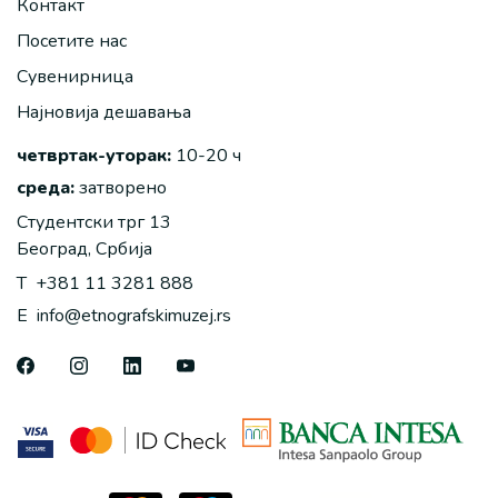
Контакт
Посетите нас
Сувенирница
Најновија дешавања
четвртак-уторак:
10-20 ч
среда:
затворено
Студентски трг 13
Београд, Србија
T
+381 11 3281 888
E
info@etnografskimuzej.rs