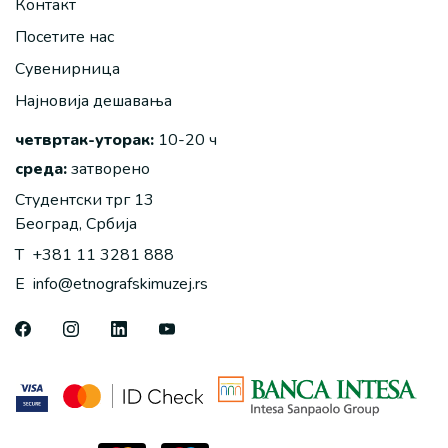
Контакт
Посетите нас
Сувенирница
Најновија дешавања
четвртак-уторак:
10-20 ч
среда:
затворено
Студентски трг 13
Београд, Србија
T
+381 11 3281 888
E
info@etnografskimuzej.rs