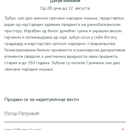
Датум изложбе
Од 28. јуна до 12. августа
Зубун, као део женске свечане народне ношње, представља
један од најстаријих одевних предмета на јужнобалканском
простору. Израђен од белог домаћег сукна и украшен везом,
гајтаном и апликацијама од чоје, зубун носи у себи богату
традицију и мајсторство српског народног стваралаштва.
Геометризовани биљни орнаменти и разноврсни декоративни
елементи сведоче о уметничкој вредности ових предмета,
старих и до 150 година. Зубуне су носиле Српкиње као део
свечане народне ношње.
Пријави се за најактуелније вести