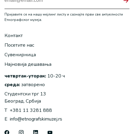
Пријавите се на нашу мејлинг листу и сазнајте први све актуелности
Етнографског музеја.
Контакт
Посетите нас
Сувенирница
Најновија дешавања
четвртак-уторак:
10-20 ч
среда:
затворено
Студентски трг 13
Београд, Србија
T
+381 11 3281 888
E
info@etnografskimuzej.rs