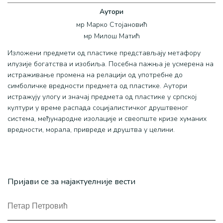
Аутори
мр Марко Стојановић
мр Милош Матић
Изложени предмети од пластике представљају метафору
илузије богатства и изобиља. Посебна пажња је усмерена на
истраживање промена на релацији од употребне до
симболичке вредности предмета од пластике. Аутори
истражују улогу и значај предмета од пластике у српској
култури у време распада социјалистичког друштвеног
система, међународне изолације и свеопште кризе хуманих
вредности, морала, привреде и друштва у целини.
Пријави се за најактуелније вести