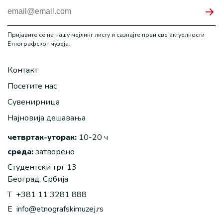
Пријавите се на нашу мејлинг листу и сазнајте први све актуелности
Етнографског музеја.
Контакт
Посетите нас
Сувенирница
Најновија дешавања
четвртак-уторак:
10-20 ч
среда:
затворено
Студентски трг 13
Београд, Србија
T
+381 11 3281 888
E
info@etnografskimuzej.rs