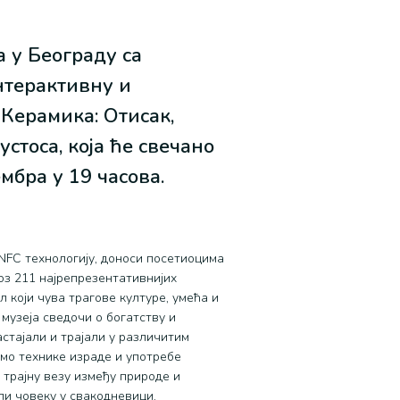
 у Београду са
нтерактивну и
Керамика: Отисак,
стоса, која ће свечано
ембра у 19 часова.
 NFC технологију, доноси посетиоцима
оз 211 најрепрезентативнијих
који чува трагове културе, умећа и
музеја сведочи о богатству и
астајали и трајали у различитим
мо технике израде и употребе
и трајну везу између природе и
или човеку у свакодневици,