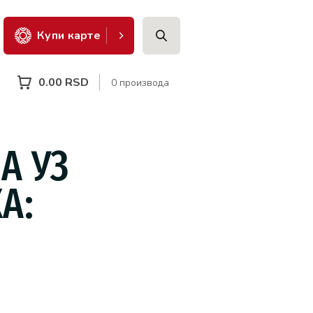
Купи карте
0.00
RSD
0 производа
А УЗ
А: