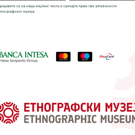
ријавите се на нашу мејлинг листу и сазнајте први све актуелности
тнографског музеја.