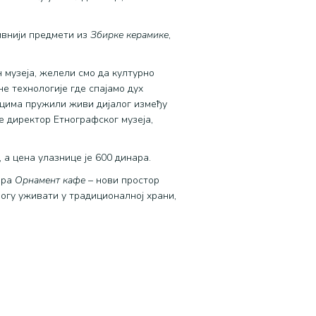
ивнији предмети из
Збирке керамике
,
н музеја, желели смо да културно
 технологије где спајамо дух
оцима пружили живи дијалог између
је директор Етнографског музеја,
 а цена улазнице је 600 динара.
ара
Орнамент кафе
– нови простор
огу уживати у традиционалној храни,