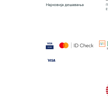
Најновија дешавања
П
Е