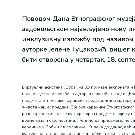
Поводом Дана Етнографског музеја
задовољством најављујемо нову и
инклузивну изложбу под називом 
ауторке Јелене Туцаковић, вишег ку
бити отворена у четвртак, 18. септ
Виртуелни асистент „Срба”, уз 3D приказе експоната и
ново искуство изложбе, а ауторка изложбе наводи: „Кр
предмета етнолошке керамике представљамо материјал 
живота наших предака. Збирка керамике Етнографског 
разноврсности српске културе, кроз предмете који су н
временима и околностима. Желимо да прикажемо не са
керамике у Србији од половине 19. века до данас, већ 
културе, од стене, преко глине, до облика који су служ