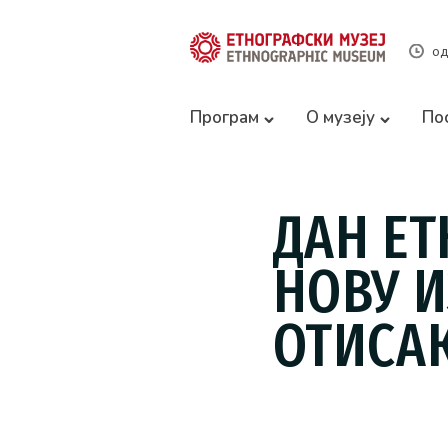
од
Програм
О музеју
По
ДАН ЕТ
НОВУ 
ОТИСА