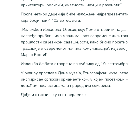
архитектури, религији, уметности, науци и разоноди”.
После четири деценије биће изложени најрепрезентат
која броји чак 4.403 артефакта.
„Изложбом
Керамика: Отисак
, коју ћемо отворити на Да
наслеђе приближимо младима кроз савремене дигиталне
прошлости са језиком садашњости, како бисмо посети
традиције и савременог начина комуникације“, изјавио 
Марко Крстић.
Изложба
ће бити
отворена за публику од 19. септембра,
У оквиру прославе Дана музеја, Етнографски музеј отв
инспирисан српском орнаментиком, у којем посетиоци м
домаћим посластицама и природним соковима.
Дођи и отисни се у свет керамике!