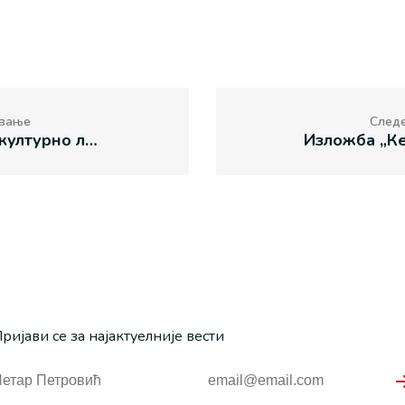
вање
След
Манаково културно лето „У кругу пријатеља” од 20. до 31. августа
ријави се за најактуелније вести