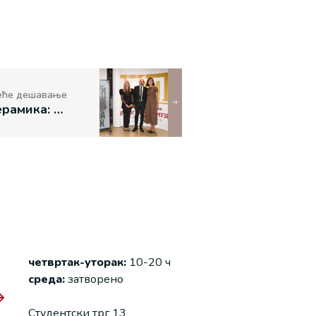
еће дешавање
Изложба „Керамика: Отисак” отворена у Етнографском музеју
четвртак-уторак:
10-20 ч
среда:
затворено
Студентски трг 13