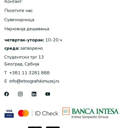
Контакт
Посетите нас
Сувенирница
Најновија дешавања
четвртак-уторак:
10-20 ч
среда:
затворено
Студентски трг 13
Београд, Србија
T
+381 11 3281 888
E
info@etnografskimuzej.rs