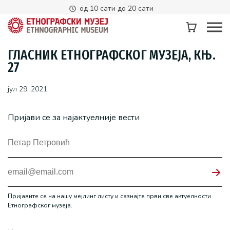
од 10 сати до 20 сати
ГЛАСНИК ЕТНОГРАФСКОГ МУЗЕЈА, КЊ.
27
јул 29, 2021
Пријави се за најактуелније вести
Пријавите се на нашу мејлинг листу и сазнајте први све актуелности
Етнографског музеја.