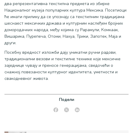
два репрезентативна текстилна предмета из збирке
Националног музеја популарних култура Мексика. Посетиоци
ће имати прилику да се упознају са текстилним традицијама
шеснаест мексичких држава и културним наслеђем бројних
домородачких народа, међу којима су Рарамули, Комкаак,
Вишарика, Пурепеча, Отоми, Нахуа, Трики, Запотек, Маја и
други.
Посебну вредност изложби дају уникатни ручни радови,
традиционални везови и текстилне технике које мексичке
заједнице чувају и преносе генерацијама, сведочећи о
снажној повезаности културног идентитета, уметности и
свакодневног живота.
Подели