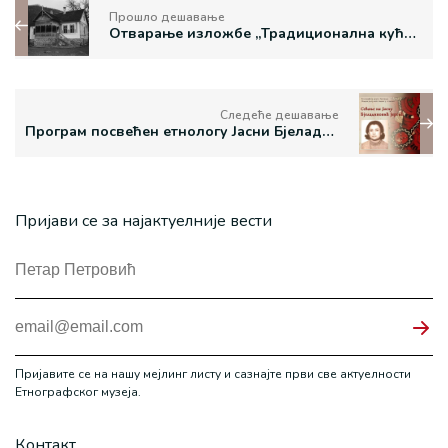
Прошло дешавање
Отварање изложбе „Традиционална кућа Горњег Подриња” у Манаковој кући
Следеће дешавање
Програм посвећен етнологу Јасни Бјеладиновић Јергић
Пријави се за најактуелније вести
Пријавите се на нашу мејлинг листу и сазнајте први све актуелности
Етнографског музеја.
Контакт