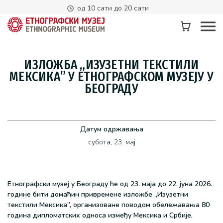
од 10 сати до 20 сати
ИЗЛОЖБА „ИЗУЗЕТНИ ТЕКСТИЛИ
МЕКСИКА” У ЕТНОГРАФСКОМ МУЗЕЈУ У
БЕОГРАДУ
Датум одржавања
субота, 23. мај
Етнографски музеј у Београду ће од 23. маја до 22. јуна 2026.
године бити домаћин привремене изложбе „Изузетни
текстили Мексика”, организоване поводом обележавања 80
година дипломатских односа између Мексика и Србије,