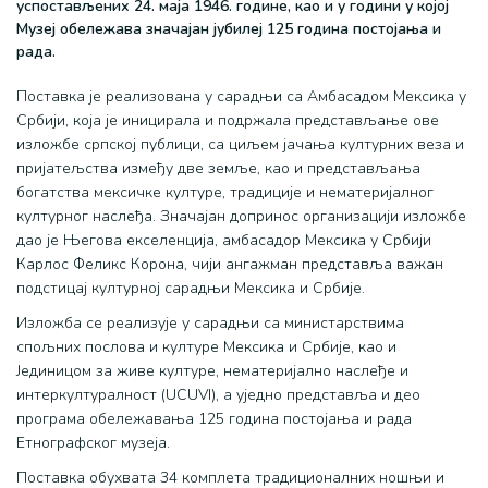
успостављених 24. маја 1946. године, као и у години у којој
Музеј обележава значајан јубилеј 125 година постојања и
рада.
Поставка је реализована у сарадњи са Амбасадом Мексика у
Србији, која је иницирала и подржала представљање ове
изложбе српској публици, са циљем јачања културних веза и
пријатељства између две земље, као и представљања
богатства мексичке културе, традиције и нематеријалног
културног наслеђа. Значајан допринос организацији изложбе
дао је Његова екселенција, амбасадор Мексика у Србији
Карлос Феликс Корона, чији ангажман представља важан
подстицај културној сарадњи Мексика и Србије.
Изложба се реализује у сарадњи са министарствима
спољних послова и културе Мексика и Србије, као и
Јединицом за живе културе, нематеријално наслеђе и
интеркултуралност (UCUVI), а уједно представља и део
програма обележавања 125 година постојања и рада
Етнографског музеја.
Поставка обухвата 34 комплета традиционалних ношњи и