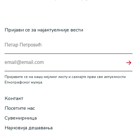
Пријави се за најактуелније вести
Пријавите се на нашу мејлинг листу и сазнајте први све актуелности
Етнографског музеја.
Контакт
Посетите нас
Сувенирница
Најновија дешавања