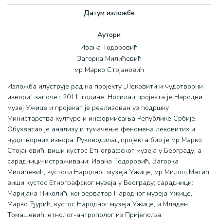
Датум изложбе
Аутори
Ивана Тодоровић
Загорка Милићевић
мр Марко Стојановић
Изложба илуструје рад на пројекту „Лековити и чудотворни
извори“ започет 2011. године. Носилац пројекта је Народни
музеј Ужице и пројекат је реализован уз подршку
Министарства културе и информисања Републике Србије.
Обухватао је анализу и тумачење феномена лековитих и
чудотворних извора. Руководилац пројекта био је мр Марко
Стојановић, виши кустос Етнографског музеја у Београду, а
сарадници-истраживачи: Ивана Тодоровић, Загорка
Милићевић, кустоси Народног музеја Ужице, мр Милош Матић,
виши кустос Етнографског музеја у Београду; сарадници:
Маријана Николић, конзерватор Народног музеја Ужице,
Марко Ђурић, кустос Народног музеја Ужице, и Младен
Томашевић, етнолог-антрополог из Пријепоља.