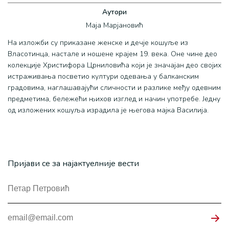
Аутори
Маја Марјановић
На изложби су приказане женске и дечје кошуље из
Власотинца, настале и ношене крајем 19. века. Оне чине део
колекције Христифора Црниловића који је значајан део својих
истраживања посветио култури одевања у балканским
градовима, наглашавајући сличности и разлике међу одевним
предметима, бележећи њихов изглед и начин употребе. Једну
од изложених кошуља израдила је његова мајка Василија.
Пријави се за најактуелније вести