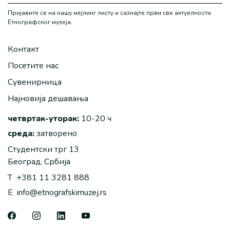
Пријавите се на нашу мејлинг листу и сазнајте први све актуелности
Етнографског музеја.
Контакт
Посетите нас
Сувенирница
Најновија дешавања
четвртак-уторак:
10-20 ч
среда:
затворено
Студентски трг 13
Београд, Србија
T
+381 11 3281 888
E
info@etnografskimuzej.rs