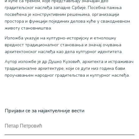
и куће са тремом, које представљају значајан део
градитељског наслеђа западне Србије. Посебна пажња
посвећена је конструктивним решењима, организацији
простора и функцији појединих делова куће у свакодневном
животу становништва.
Изложба указује на културно-историјску и етнолошку
вредност традиционалног становања и значај очувања
архитектонског наслеђа као дела културног идентитета.
Аутор изложбе је др Душко Кузовић, архитекта и истраживач
традиционалне архитектуре, који се дуги низ година бави
проучавањем народног градитељства и културног наслеђа.
Пријави се за најактуелније вести