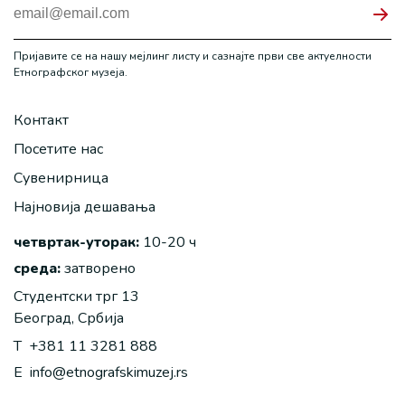
Пријавите се на нашу мејлинг листу и сазнајте први све актуелности
Етнографског музеја.
Контакт
Посетите нас
Сувенирница
Најновија дешавања
четвртак-уторак:
10-20 ч
среда:
затворено
Студентски трг 13
Београд, Србија
T
+381 11 3281 888
E
info@etnografskimuzej.rs