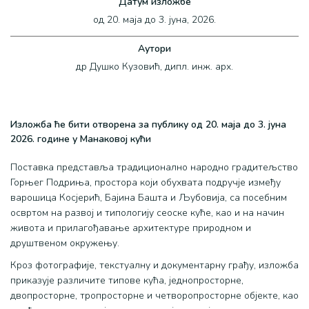
Датум изложбе
од 20. маја до 3. јуна, 2026.
Аутори
др Душко Кузовић, дипл. инж. арх.
Изложба ће бити отворена за публику од 20. маја до 3. јуна
2026. године у Манаковој кући
Поставка представља традиционално народно градитељство
Горњег Подриња, простора који обухвата подручје између
варошица Косјерић, Бајина Башта и Љубовија, са посебним
освртом на развој и типологију сеоске куће, као и на начин
живота и прилагођавање архитектуре природном и
друштвеном окружењу.
Кроз фотографије, текстуалну и документарну грађу, изложба
приказује различите типове кућа, једнопросторне,
двопросторне, тропросторне и четворопросторне објекте, као