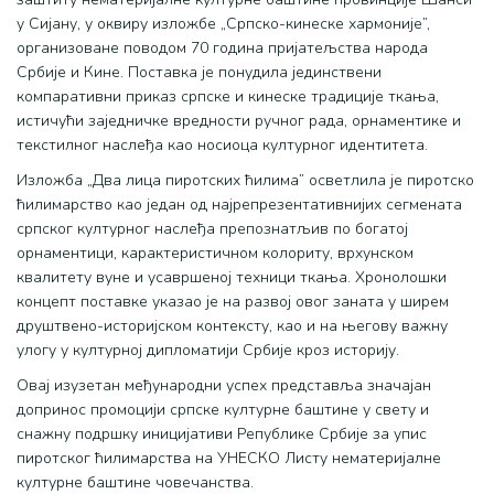
у Сијану, у оквиру изложбе „Српско-кинеске хармоније”,
организоване поводом 70 година пријатељства народа
Србије и Кине. Поставка је понудила јединствени
компаративни приказ српске и кинеске традиције ткања,
истичући заједничке вредности ручног рада, орнаментике и
текстилног наслеђа као носиоца културног идентитета.
Изложба „Два лица пиротских ћилима” осветлила је пиротско
ћилимарство као један од најрепрезентативнијих сегмената
српског културног наслеђа препознатљив по богатој
орнаментици, карактеристичном колориту, врхунском
квалитету вуне и усавршеној техници ткања. Хронолошки
концепт поставке указао је на развој овог заната у ширем
друштвено-историјском контексту, као и на његову важну
улогу у културној дипломатији Србије кроз историју.
Овај изузетан међународни успех представља значајан
допринос промоцији српске културне баштине у свету и
снажну подршку иницијативи Републике Србије за упис
пиротског ћилимарства на УНЕСКО Листу нематеријалне
културне баштине човечанства.