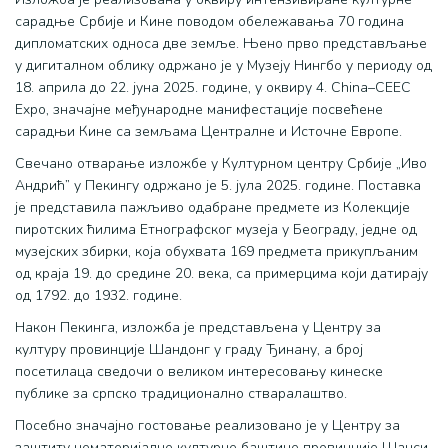
сарадње Србије и Кине поводом обележавања 70 година
дипломатских односа две земље. Њено прво представљање
у дигиталном облику одржано је у Музеју Нингбо у периоду од
18. априла до 22. јуна 2025. године, у оквиру 4. China–CEEC
Expo, значајне међународне манифестације посвећене
сарадњи Кине са земљама Централне и Источне Европе.
Свечано отварање изложбе у Културном центру Србије „Иво
Андрић” у Пекингу одржано је 5. јула 2025. године. Поставка
је представила пажљиво одабране предмете из Колекције
пиротских ћилима Етнографског музеја у Београду, једне од
музејских збирки, која обухвата 169 предмета прикупљаним
од краја 19. до средине 20. века, са примерцима који датирају
од 1792. до 1932. године.
Након Пекинга, изложба је представљена у Центру за
културу провинције Шандонг у граду Ђинану, а број
посетилаца сведочи о великом интересовању кинеске
публике за српско традиционално стваралаштво.
Посебно значајно гостовање реализовано је у Центру за
заштиту нематеријалне културне баштине провинције Шанси