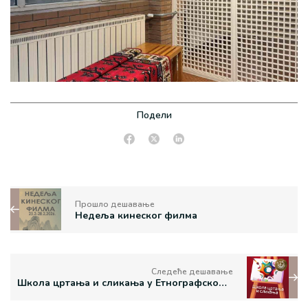
Подели
Прошло дешавање
Недеља кинеског филма
Следеће дешавање
Школа цртања и сликања у Етнографском музеју