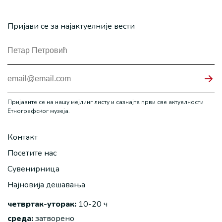
Пријави се за најактуелније вести
Пријавите се на нашу мејлинг листу и сазнајте први све актуелности
Етнографског музеја.
Контакт
Посетите нас
Сувенирница
Најновија дешавања
четвртак-уторак:
10-20 ч
среда:
затворено