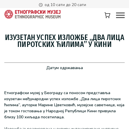
од 10 сати до 20 сати
ИЗУЗЕТАН УСПЕХ ИЗЛОЖБЕ „ДВА ЛИЦА
ПИРОТСКИХ ЋИЛИМА” У КИНИ
Датум одржавања
Етнографски музеј у Београду са поносом представља
изузетан међународни успех изложбе „Два лица пиротских
ћилима”, ауторке Марине Цветковић, музејске саветнице, која
је током гостовања у Народној Републици Кини привукла
близу 100 хиљада посетилаца.
Изложба је реализована у оквиру интензивиране културне