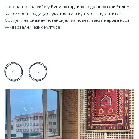
Гостовање изложбе у Кини потврдило је да пиротски ћилим,
као симбол традиције, уметности и културног идентитета
Србије, има снажан потенцијал за повезивање народа кроз
универзални језик културе.