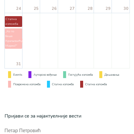
24
25
26
27
28
29
30
Стална
изложба
„Ко то
беше
Краљевићу
Марко?“
31
Events
Ауторско вођење
Гостујућа изложба
Дешавања
Повремена изложба
Стална изложба
Стална изложба
Пријави се за најактуелније вести