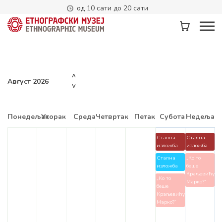
од 10 сати до 20 сати
>
Август 2026
<
Понедељак
Уторак
Cреда
Четвртак
Петак
Субота
Недеља
Стална
Стална
изложба
изложба
Стална
„Ко то
изложба
беше
Краљевићу
„Ко то
Марко?“
беше
Краљевићу
Марко?“