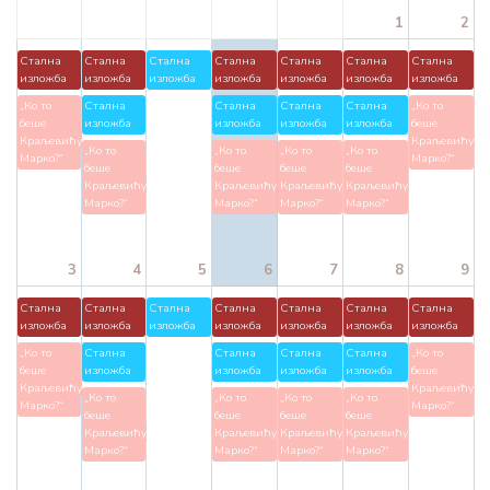
1
2
Стална
Стална
Стална
Стална
Стална
Стална
Стална
изложба
изложба
изложба
изложба
изложба
изложба
изложба
„Ко то
Стална
Стална
Стална
Стална
„Ко то
беше
изложба
изложба
изложба
изложба
беше
Краљевићу
Краљевићу
„Ко то
„Ко то
„Ко то
„Ко то
Марко?“
Марко?“
беше
беше
беше
беше
Краљевићу
Краљевићу
Краљевићу
Краљевићу
Марко?“
Марко?“
Марко?“
Марко?“
3
4
5
6
7
8
9
Стална
Стална
Стална
Стална
Стална
Стална
Стална
изложба
изложба
изложба
изложба
изложба
изложба
изложба
„Ко то
Стална
Стална
Стална
Стална
„Ко то
беше
изложба
изложба
изложба
изложба
беше
Краљевићу
Краљевићу
„Ко то
„Ко то
„Ко то
„Ко то
Марко?“
Марко?“
беше
беше
беше
беше
Краљевићу
Краљевићу
Краљевићу
Краљевићу
Марко?“
Марко?“
Марко?“
Марко?“