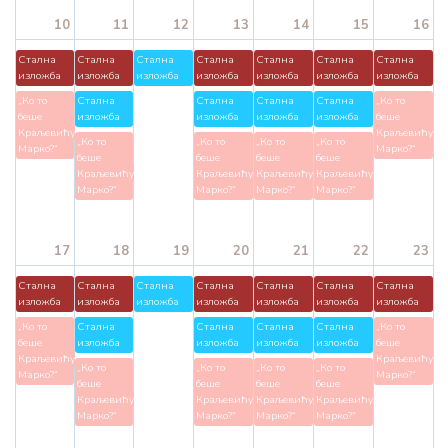
10
11
12
13
14
15
16
Стална
Стална
Стална
Стална
Стална
Стална
Стална
изложба
изложба
изложба
изложба
изложба
изложба
изложба
„Ко то
Стална
Стална
Стална
Стална
„Ко то
беше
изложба
изложба
изложба
изложба
беше
Краљевићу
Краљевићу
„Ко то
„Ко то
„Ко то
„Ко то
Марко?“
Марко?“
беше
беше
беше
беше
Краљевићу
Краљевићу
Краљевићу
Краљевићу
Марко?“
Марко?“
Марко?“
Марко?“
17
18
19
20
21
22
23
Стална
Стална
Стална
Стална
Стална
Стална
Стална
изложба
изложба
изложба
изложба
изложба
изложба
изложба
„Ко то
Стална
Стална
Стална
Стална
„Ко то
беше
изложба
изложба
изложба
изложба
беше
Краљевићу
Краљевићу
„Ко то
„Ко то
„Ко то
„Ко то
Марко?“
Марко?“
беше
беше
беше
беше
Краљевићу
Краљевићу
Краљевићу
Краљевићу
Марко?“
Марко?“
Марко?“
Марко?“