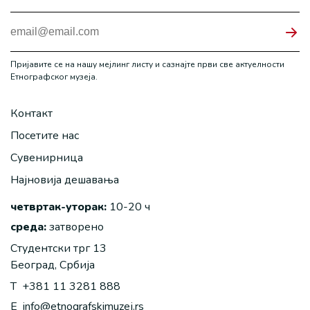
Пријавите се на нашу мејлинг листу и сазнајте први све актуелности
Етнографског музеја.
Контакт
Посетите нас
Сувенирница
Најновија дешавања
четвртак-уторак:
10-20 ч
среда:
затворено
Студентски трг 13
Београд, Србија
T
+381 11 3281 888
E
info@etnografskimuzej.rs