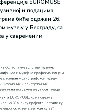
онференције EUROMUSE
лузивној и подацима
ограма биће одржан 26.
м музеју у Београду, са
ка у савременим
з области музеологије, музике,
тудија, као и музејске професионалце и
реализован у Етнографском музеју
 инклузивних и приступачних
ованим на истраживању посетилаца.
јекта EUROMUSE, који повезује
ивања. У оквиру пројекта настале су
е европских земаља, које су већ