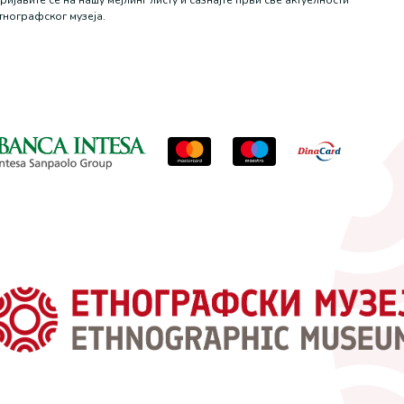
ријавите се на нашу мејлинг листу и сазнајте први све актуелности
тнографског музеја.