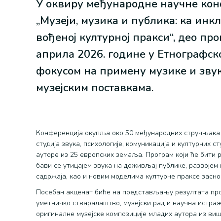
У оквиру међународне научне к
„Музеји, музика и публика: ка инк
вођеној културној пракси“, део пр
априла 2026. године у Етнографско
фокусом на примену музике и зву
музејским поставкама.
Конференција окупља око 50 међународних стручњака и
студија звука, психологије, комуникација и културних с
ауторе из 25 европских земаља. Програм који ће бити 
бави се утицајем звука на доживљај публике, развојем
садржаја, као и новим моделима културне праксе засн
Посебан акценат биће на представљању резултата про
уметничко стваралаштво, музејски рад и научна истраж
оригиналне музејске композиције младих аутора из виш