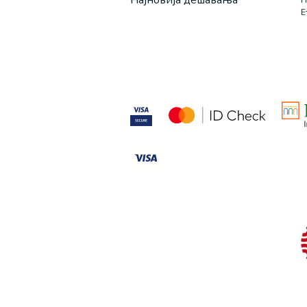
Најновија дешавања
П
Е