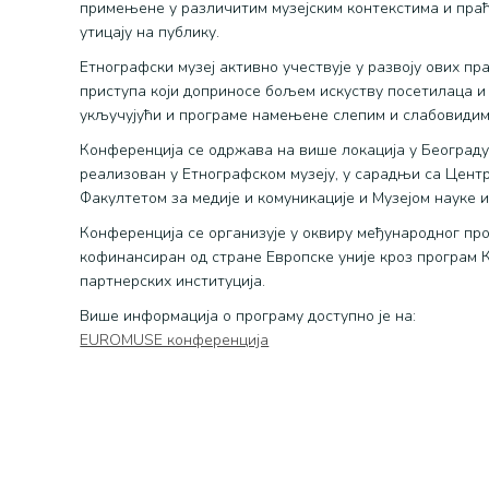
примењене у различитим музејским контекстима и пр
утицају на публику.
Етнографски музеј активно учествује у развоју ових пр
приступа који доприносе бољем искуству посетилаца и 
укључујући и програме намењене слепим и слабовидим
Конференција се одржава на више локација у Београду
реализован у Етнографском музеју, у сарадњи са Цент
Факултетом за медије и комуникације и Музејом науке и
Конференција се организује у оквиру међународног про
кофинансиран од стране Европске уније кроз програм 
партнерских институција.
Више информација о програму доступно је на:
EUROMUSE конференција