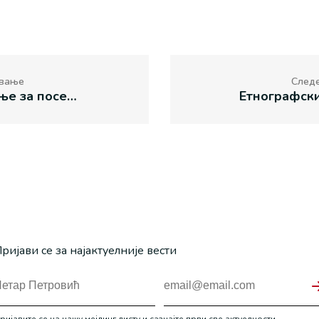
вање
След
Обавештење за посетиоце
ријави се за најактуелније вести