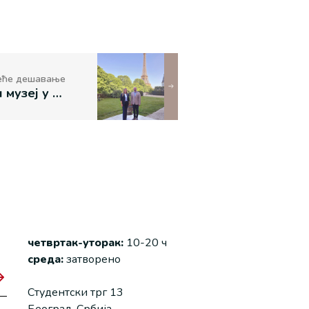
еће дешавање
Етнографски музеј у посети амбасадорки Републике Србије у Паризу, госпођи Ани Хрустановић
четвртак-уторак:
10-20 ч
среда:
затворено
Студентски трг 13