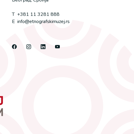
Београд, Србија
T
+381 11 3281 888
E
info@etnografskimuzej.rs