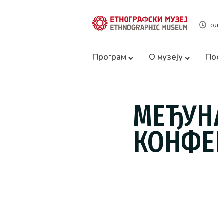
од
Програм
О музеју
По
МЕЂУН
КОНФЕ