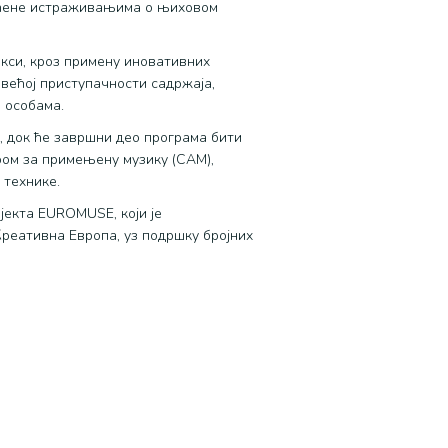
аћене истраживањима о њиховом
акси, кроз примену иновативних
већој приступачности садржаја,
 особама.
, док ће завршни део програма бити
ром за примењену музику (CAM),
 технике.
јекта EUROMUSE, који је
Креативна Европа, уз подршку бројних