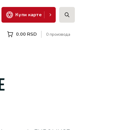
Купи карте
0.00
RSD
0 производа
E