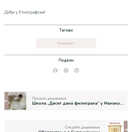
Дођи у Етнографски!
Тагови
Концерт
Подели
Прошло дешавање
Школа „Десет дана филиграна” у Манаковој кућу
Следеће дешавање