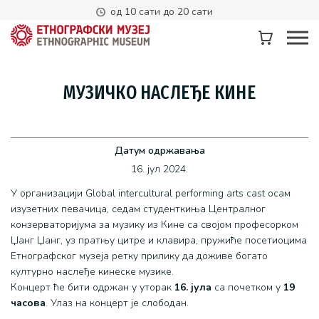
од 10 сати до 20 сати
МУЗИЧКО НАСЛЕЂЕ КИНЕ
Датум одржавања
16. јул 2024.
У организацији Global intercultural performing arts cast осам
изузетних певачица, седам студенткиња Централног
конзерваторијума за музику из Кине са својом професорком
Џанг Џанг, уз пратњу цитре и клавира, пружиће посетиоцима
Етнографског музеја ретку прилику да доживе богато
културно наслеђе кинеске музике.
Концерт ће бити одржан у уторак
16. јула
са почетком у
19
часова
. Улаз на концерт је слободан.