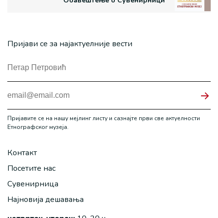
Обавештење о Сувенирници
Пријави се за најактуелније вести
Пријавите се на нашу мејлинг листу и сазнајте први све актуелности
Етнографског музеја.
Контакт
Посетите нас
Сувенирница
Најновија дешавања