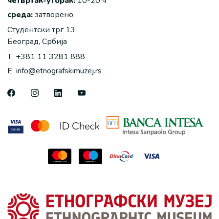
четвртак-уторак:
10-20 ч
среда:
затворено
Студентски трг 13
Београд, Србија
T
+381 11 3281 888
E
info@etnografskimuzej.rs