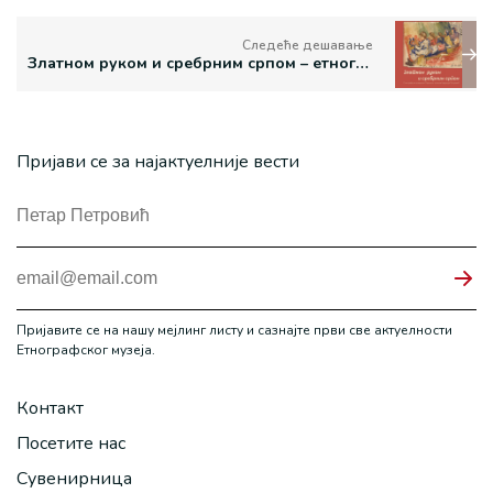
Следеће дешавање
Златном руком и сребрним српом – етнографски предмети Париског салона Надежде Петровић
Пријави се за најактуелније вести
Пријавите се на нашу мејлинг листу и сазнајте први све актуелности
Етнографског музеја.
Контакт
Посетите нас
Сувенирница