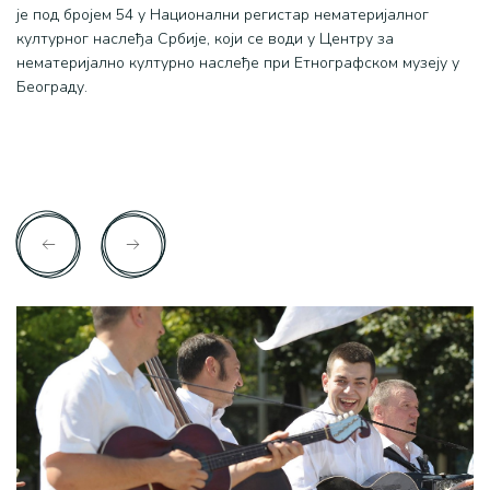
је под бројем 54 у Национални регистар нематеријалног
културног наслеђа Србије, који се води у Центру за
нематеријално културно наслеђе при Етнографском музеју у
Београду.