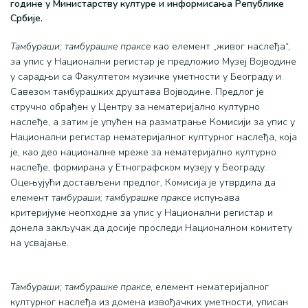
године у Министарству културе и информисања Републике
Србије.
Тамбураши; тамбурашке праксе
као елемент „живог наслеђа“,
за упис у Национални регистар је предложио Музеј Војводине
у сарадњи са Факултетом музичке уметности у Београду и
Савезом тамбурашких друштава Војводине. Предлог је
стручно обрађен у Центру за нематеријално културно
наслеђе, а затим је упућен на разматрање Комисији за упис у
Национални регистар нематеријалног културног наслеђа, која
је, као део националне мреже за нематеријално културно
наслеђе, формирана у Етнографском музеју у Београду.
Оцењујући достављени предлог, Комисија је утврдила да
елемент
тамбураши; тамбурашке праксе
испуњава
критеријуме неопходне за упис у Национални регистар и
донела закључак да досије проследи Националном комитету
на усвајање.
Тамбураши; тамбурашке праксе
, елемент нематеријалног
културног наслеђа из домена извођачких уметности, уписан