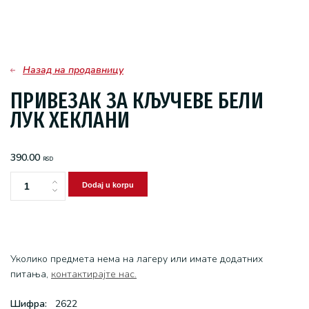
Назад на продавницу
ПРИВЕЗАК ЗА КЉУЧЕВЕ БЕЛИ
ЛУК ХЕКЛАНИ
390.00
RSD
Dodaj u korpu
Привезак
за
кључеве
бели
лук
Уколико предмета нема на лагеру или имате додатних
хеклани
питања,
контактирајте нас.
количина
Шифра:
2622