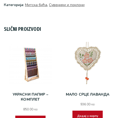
Категоријa:
Митска бића
,
Сувенири и поклони
SLIČNI PROIZVODI
УКРАСНИ ПАПИР –
МАЛО СРЦЕ ЛАВАНДА
КОМПЛЕТ
936.00
RSD
850.00
RSD
Додај у корпу