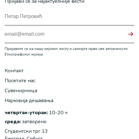
Пријави се за најактуелније вести
Пријавите се на нашу мејлинг листу и сазнајте први све актуелности
Етнографског музеја.
Контакт
Посетите нас
Сувенирница
Најновија дешавања
четвртак-уторак:
10-20 ч
среда:
затворено
Студентски трг 13
Београд, Србија