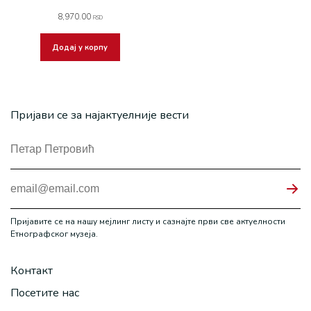
8,970.00
RSD
Додај у корпу
Пријави се за најактуелније вести
Пријавите се на нашу мејлинг листу и сазнајте први све актуелности
Етнографског музеја.
Контакт
Посетите нас