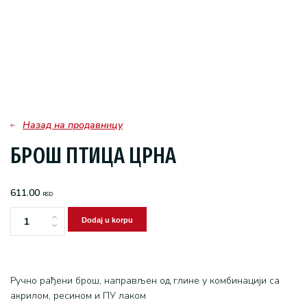
Назад на продавницу
БРОШ ПТИЦА ЦРНА
611.00
RSD
Dodaj u korpu
БРОШ
ПТИЦА
ЦРНА
количина
Ручно рађени брош, направљен од глине у комбинацији са
акрилом, ресином и ПУ лаком