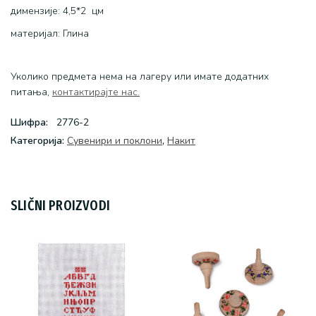
димензије: 4,5*2 цм
материјал: Глина
Уколико предмета нема на лагеру или имате додатних
питања,
контактирајте нас.
Шифра:
2776-2
Категоријa:
Сувенири и поклони
,
Накит
SLIČNI PROIZVODI