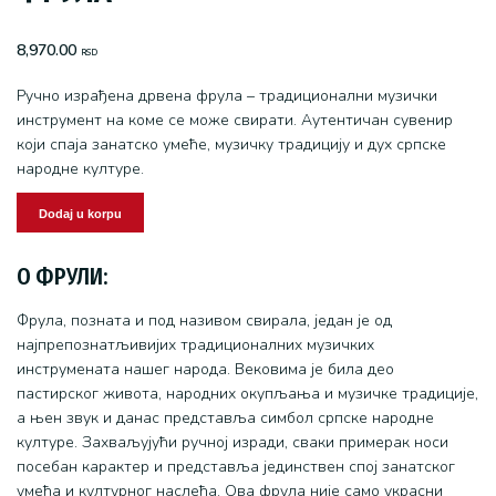
8,970.00
RSD
Ручно израђена дрвена фрула – традиционални музички
инструмент на коме се може свирати. Аутентичан сувенир
који спаја занатско умеће, музичку традицију и дух српске
народне културе.
Dodaj u korpu
О ФРУЛИ:
Фрула, позната и под називом свирала, један је од
најпрепознатљивијих традиционалних музичких
инструмената нашег народа. Вековима је била део
пастирског живота, народних окупљања и музичке традиције,
а њен звук и данас представља симбол српске народне
културе. Захваљујући ручној изради, сваки примерак носи
посебан карактер и представља јединствен спој занатског
умећа и културног наслеђа. Ова фрула није само украсни