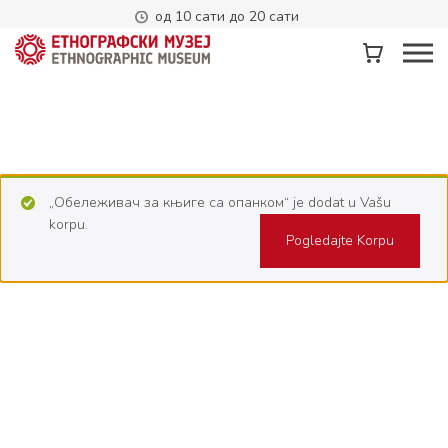
од 10 сати до 20 сати
„Обележивач за књиге са опанком“ je dodat u Vašu
korpu.
Pogledajte Korpu