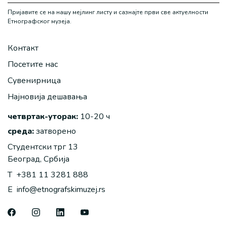
Пријавите се на нашу мејлинг листу и сазнајте први све актуелности
Етнографског музеја.
Контакт
Посетите нас
Сувенирница
Најновија дешавања
четвртак-уторак:
10-20 ч
среда:
затворено
Студентски трг 13
Београд, Србија
T
+381 11 3281 888
E
info@etnografskimuzej.rs