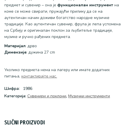
предмет и сувенир – она је
функционалан инструмент
на
коме се може свирати, пружајући прилику да се на
аутентичан начин доживи богатство народне музичке
традиције. Као аутентичан сувенир, фрула је лепа успомена
на Србију и оригиналан поклон за љубитеље традиције,
музике и ручно рађених предмета.
Материјал
: дрво
Димензије
: дужина 27 cm
Уколико предмета нема на лагеру или имате додатних
питања,
контактирајте нас.
Шифра:
1986
Категоријa:
Сувенири и поклони
,
Музички инструменти
SLIČNI PROIZVODI