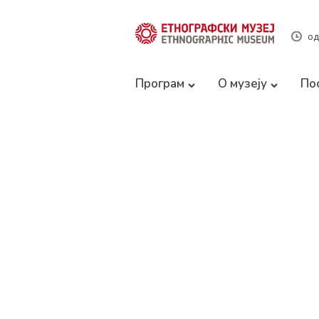
од
Програм
О музеју
По