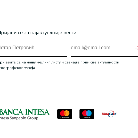
ријави се за најактуелније вести
ријавите се на нашу мејлинг листу и сазнајте први све актуелности
тнографског музеја.