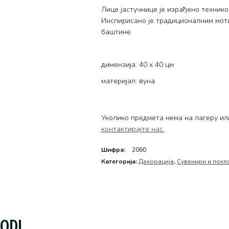
Лице јастучнице је израђено технико
Инспирисано је традиционалним моти
баштине
димензија: 40 x 40 цм
материјал: вуна
Уколико предмета нема на лагеру ил
контактирајте нас.
Шифра:
2060
Категоријa:
Декорација
,
Сувенири и покл
VODI