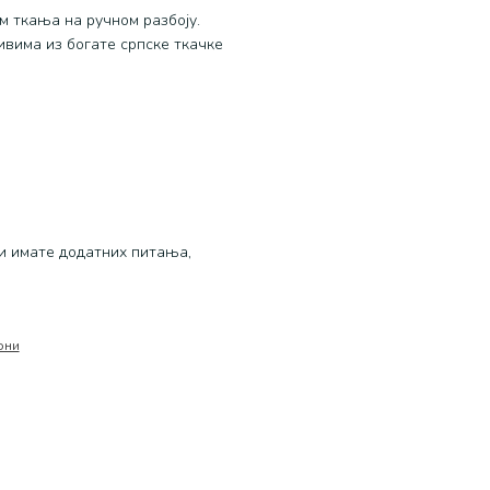
м ткања на ручном разбоју.
вима из богате српске ткачке
и имате додатних питања,
они