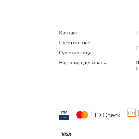
Контакт
П
Посетите нас
Сувенирница
Најновија дешавања
П
Е