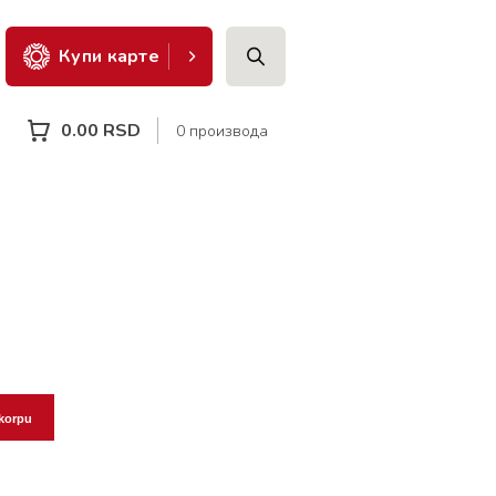
Купи карте
0.00
RSD
0 производа
korpu