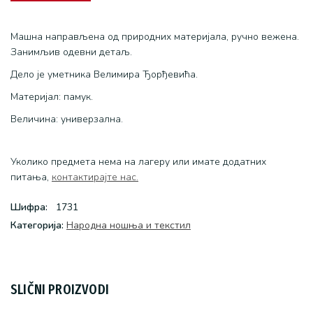
Машна направљена од природних материјала, ручно вежена.
Занимљив одевни детаљ.
Дело је уметника Велимира Ђорђевића.
Материјал: памук.
Величина: универзална.
Уколико предмета нема на лагеру или имате додатних
питања,
контактирајте нас.
Шифра:
1731
Категоријa:
Народна ношња и текстил
SLIČNI PROIZVODI