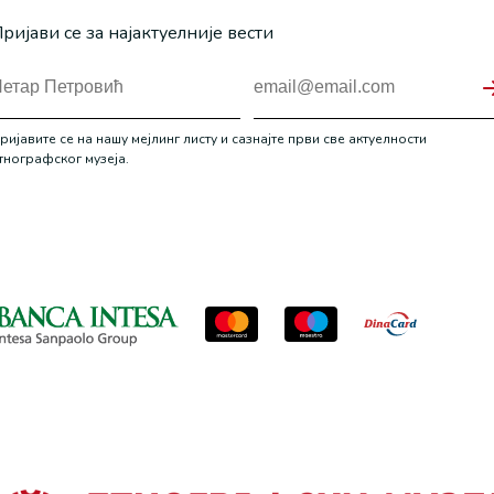
ријави се за најактуелније вести
ријавите се на нашу мејлинг листу и сазнајте први све актуелности
тнографског музеја.