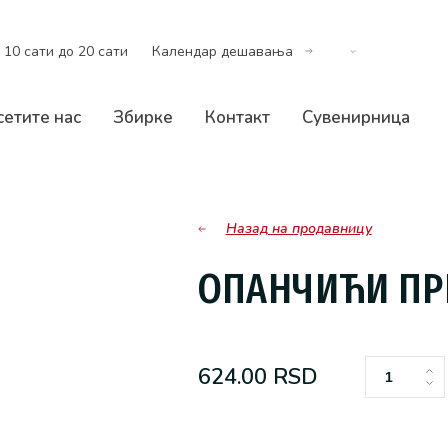
 10 сати до 20 сати
Календар дешавања
сетите нас
Збирке
Контакт
Сувенирница
Назад на продавницу
ОПАНЧИЋИ ПР
624.00
RSD
Опанч
привез
количи