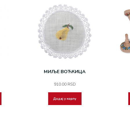
МИЉЕ ВОЋКИЦА
910.00
RSD
Додај у корпу