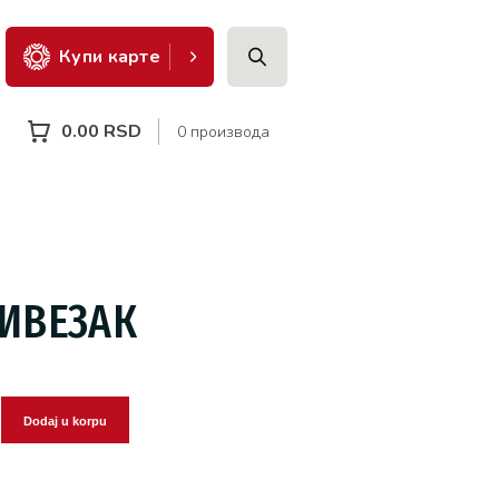
Купи карте
0.00
RSD
0 производа
ИВЕЗАК
Dodaj u korpu
ићи
ак
на