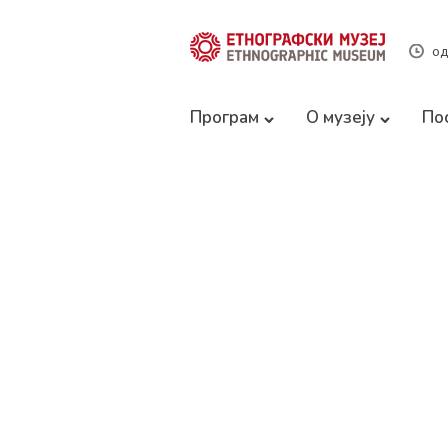
од
Програм
О музеју
По