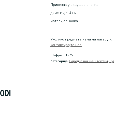
Привезак у виду два опанка.
димензија: 4 цм
материјал: кожа
Уколико предмета нема на лагеру ил
контактирајте нас.
Шифра:
1975
Категоријa:
Народна ношња и текстил
,
Су
VODI