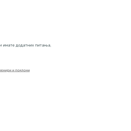
и имате додатних питања,
венири и поклони