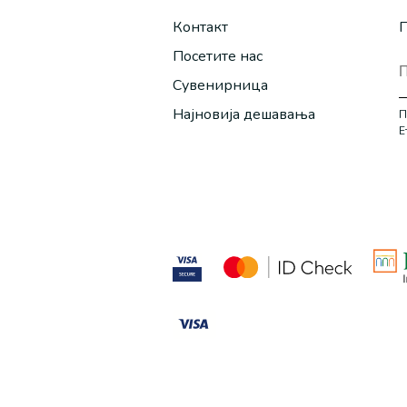
Контакт
П
Посетите нас
Сувенирница
Најновија дешавања
П
Е