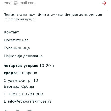
Пријавите се на нашу мејлинг листу и сазнајте први све актуелности
Етнографског музеја.
Контакт
Посетите нас
Сувенирница
Најновија дешавања
четвртак-уторак:
10-20 ч
среда:
затворено
Студентски трг 13
Београд, Србија
T
+381 11 3281 888
E
info@etnografskimuzej.rs