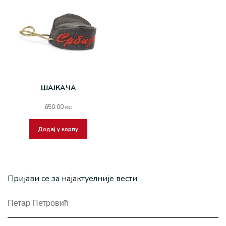
ШАЈКАЧА
650.00
RSD
Додај у корпу
Пријави се за најактуелније вести