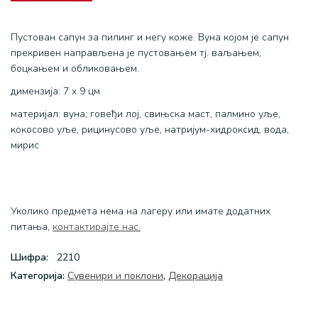
Пустован сапун за пилинг и негу коже. Вуна којом је сапун
прекривен направљена је пустовањем тј. ваљањем,
боцкањем и обликовањем.
димензија: 7 x 9 цм
материјал: вуна; говеђи лој, свињска маст, палмино уље,
кокосово уље, рицинусово уље, натријум-хидроксид, вода,
мирис
Уколико предмета нема на лагеру или имате додатних
питања,
контактирајте нас.
Шифра:
2210
Категоријa:
Сувенири и поклони
,
Декорација