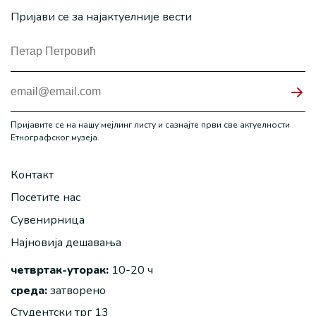
Пријави се за најактуелније вести
Пријавите се на нашу мејлинг листу и сазнајте први све актуелности
Етнографског музеја.
Контакт
Посетите нас
Сувенирница
Најновија дешавања
четвртак-уторак:
10-20 ч
среда:
затворено
Студентски трг 13