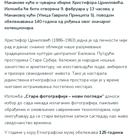
Манакове куће и чуварка збирке Христифора Црниловића.
Изложба ће бити отворена 9. фебруара у 13 часова, у
Манаковој кући (Улица Гаврила Принципа 5), поводом
обележавања 140 година од рођења овог значајног
колекционара.
Христифор Црниловић (1886–1963) једна је од личности чији
рад и данас снажно обликује наше разумевање
традиционалне културе централног Балкана. Путујући
просторима Старе Србије, бележио је народне ношње,
занатство и архитектуру, не изостављајући људе, амбијенте
и призоре свакодневног живота. Тако је настајала
јединствена етнографска слика простора који је у време
његових истраживања постепено нестајао.
Изложба
„Старе фотографије – нови погледи”
доноси
избор до сада никада излаганих фотографија, пажљиво
обрађених и оживљених савременим технологијама, које
омогућавају да се стари визуелни записи сагледају као живо
сведочанство времена.
У години у којој Етнографски музеј обележава
125 година