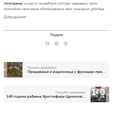
постојања
, а која је посвећена култури одевања, овом
изложбом започиње обележавање овог значајног јубилеја.
Добродошли!
Подели
Прошло дешавање
Предавање и радионица у функцији презентације школе двопређног плетења чарапа у Манаковој кући
Следеће дешавање
140 година рођења Христифора Црниловића – пионира истраживачке културе Старе Србије