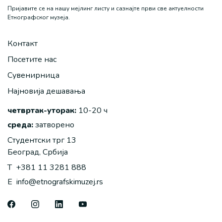
Пријавите се на нашу мејлинг листу и сазнајте први све актуелности
Етнографског музеја.
Контакт
Посетите нас
Сувенирница
Најновија дешавања
четвртак-уторак:
10-20 ч
среда:
затворено
Студентски трг 13
Београд, Србија
T
+381 11 3281 888
E
info@etnografskimuzej.rs