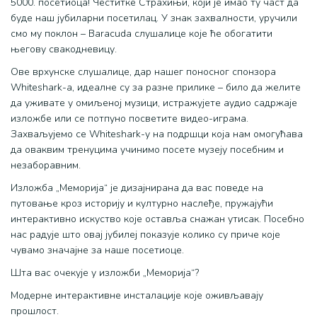
5000. посетиоца! Честитке Страхињи, који је имао ту част да
буде наш јубиларни посетилац. У знак захвалности, уручили
смо му поклон – Baracuda слушалице које ће обогатити
његову свакодневицу.
Ове врхунске слушалице, дар нашег поносног спонзора
Whiteshark-а, идеалне су за разне прилике – било да желите
да уживате у омиљеној музици, истражујете аудио садржаје
изложбе или се потпуно посветите видео-играма.
Захваљујемо се Whiteshark-у на подршци која нам омогућава
да оваквим тренуцима учинимо посете музеју посебним и
незаборавним.
Изложба „Меморија“ је дизајнирана да вас поведе на
путовање кроз историју и културно наслеђе, пружајући
интерактивно искуство које оставља снажан утисак. Посебно
нас радује што овај јубилеј показује колико су приче које
чувамо значајне за наше посетиоце.
Шта вас очекује у изложби „Меморија“?
Модерне интерактивне инсталације које оживљавају
прошлост.