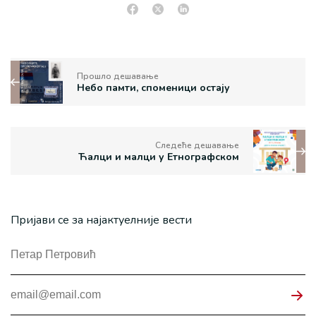
Прошло дешавање
Небо памти, споменици остају
Следеће дешавање
Ћалци и малци у Етнографском
Пријави се за најактуелније вести