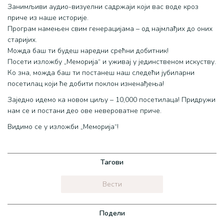
Занимљиви аудио-визуелни садржаји који вас воде кроз
приче из наше историје.
Програм намењен свим генерацијама – од најмлађих до оних
старијих.
Можда баш ти будеш наредни срећни добитник!
Посети изложбу „Меморија“ и уживај у јединственом искуству.
Ко зна, можда баш ти постанеш наш следећи јубиларни
посетилац који ће добити поклон изненађења!
Заједно идемо ка новом циљу – 10,000 посетилаца! Придружи
нам се и постани део ове невероватне приче.
Видимо се у изложби „Меморија“!
Тагови
Вести
Подели