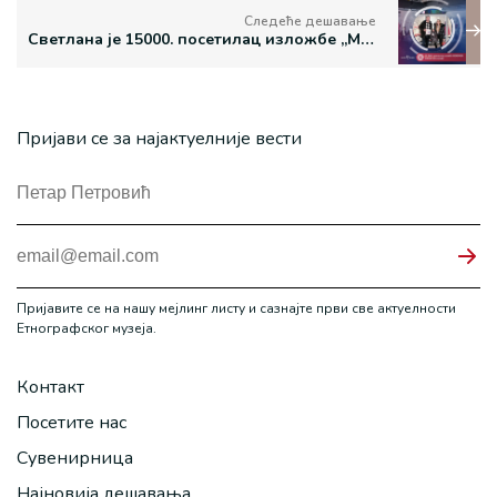
Следеће дешавање
Светлана је 15000. посетилац изложбе „Меморија“
Пријави се за најактуелније вести
Пријавите се на нашу мејлинг листу и сазнајте први све актуелности
Етнографског музеја.
Контакт
Посетите нас
Сувенирница
Најновија дешавања