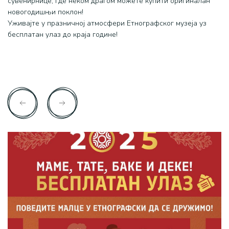
сувенирнице, где неком драгом можете купити оригиналан
новогодишњи поклон!
Уживајте у празничној атмосфери Етнографског музеја уз
бесплатан улаз до краја године!