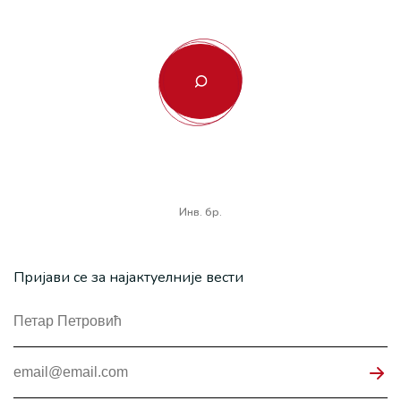
Инв. бр.
Пријави се за најактуелније вести