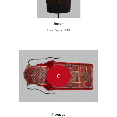
Јелек
Инв. бр. 26330
Превез