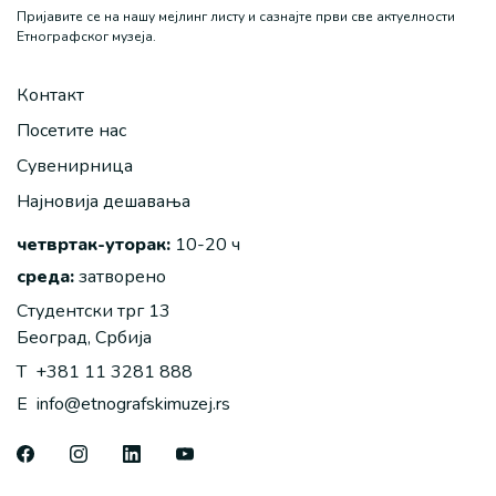
Пријавите се на нашу мејлинг листу и сазнајте први све актуелности
Етнографског музеја.
Контакт
Посетите нас
Сувенирница
Најновија дешавања
четвртак-уторак:
10-20 ч
среда:
затворено
Студентски трг 13
Београд, Србија
T
+381 11 3281 888
E
info@etnografskimuzej.rs