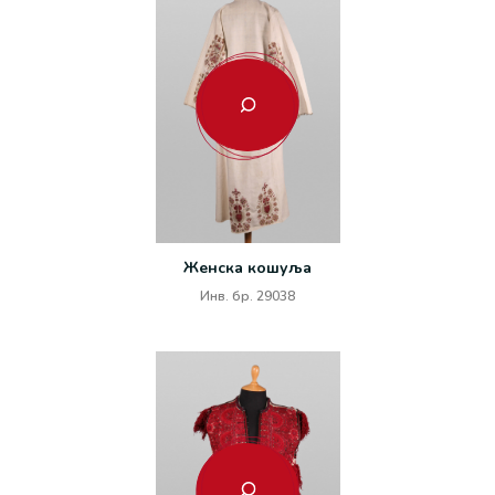
Женска кошуља
Инв. бр. 29038