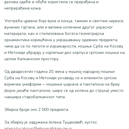
тичане код Приштине, централно Косово и Метохија
најреп
делова одеће и обуће користила се прерађена и
ај 19. и почетак 20. века
ношњи
непрерађена кожа.
Косово
Употреба црвене боје вуне и конца, тамних и светлих нијанси,
крај 1
вунених гајтана, али и велике количине другог украсног
материјала, као и стилизована богата геометријска
орнаментика коришћена у украшавању одевних предмета,
чине да се по лепоти и изражајности, ношње Срба на Косову
и Метохији убрајају у најлепши део корпуса српских ношњи на
целом балканском простору.
Од двадесетих година 20. века у мушкој народној ношњи
Срба на Косову и Метохији уочавају се и елементи српске
војничке униформе ‒ ношење шајкаче и панталона на бриџ
(војне јахаће панталоне, шире се од колена до струка) уместо
чакшира старобалканског типа.
Збирка броји око 2 000 предмета.
За збирку је задужена Јелена Туцаковић, кустос:
jelena.tucakovic@etnografskimuzej.rs