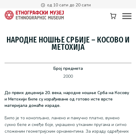
од 10 сати до 20 сати
НАРОДНЕ НОШЊЕ СРБИЈЕ – КОСОВО И
МЕТОХИЈА
Број предмета
2000
ЕНСКА КОШУЉА
ЖЕН
До првих деценија 20. века, народне ношње Срба на Косову
и Метохији биле су израђиване од готово исте врсте
в. бр. 29038
Инв. бр
материјала домаће израде.
шуља од памучног платна тканог у две нити. Вез је
Свечан
злаћен жицом, концем од памука и пређом од вуне разних
је део
Било је то конопљано, ланено и памучно платно, вунено
ја, украшен белом чипком са шљокицама.
градск
сукно беле и смеђе боје, украшено утканим пругама и ситно
ликовн
сложеним геометријским орнаментима. За израду одређених