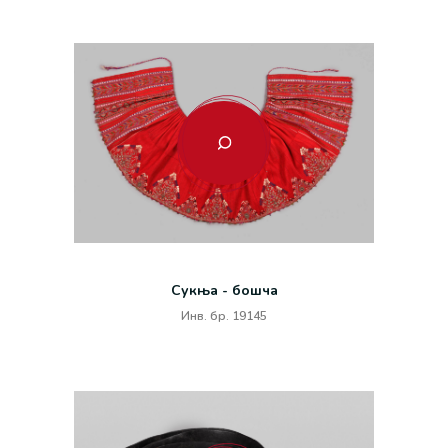
Сукња - бошча
Инв. бр. 19145