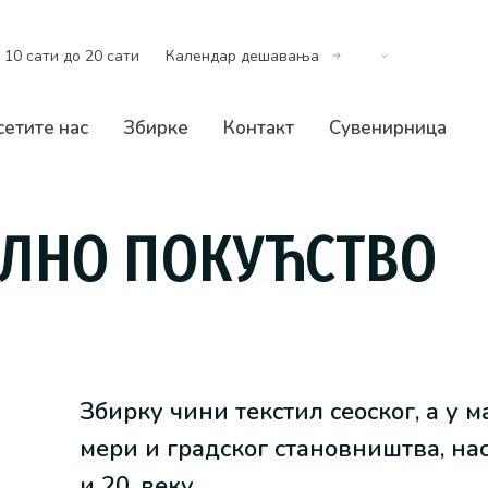
 10 сати до 20 сати
Календар дешавања
сетите нас
Збирке
Контакт
Сувенирница
ИЛНО ПОКУЋСТВО
Збирку чини текстил сеоског, а у м
мери и градског становништва, нас
и 20. веку.