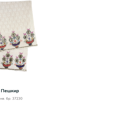
едишњем делу ћилима доминира крупан
нити. Корис
тив крста. Украшен је и другим
четрдесетих
зноврсним, ситнијим, пратећим
ометријским орнаментима.
Врање, јуж
20. век, пр
рагари, Шумадија, централна Србија
едина 19. века
Пешкир
нв. бр. 37230