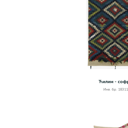
Ћилим - соф
Инв. бр. 18311
ЋИЛИМ
Инв. бр. 18962
 на
Састављен је из два дела. Поље ћилима је