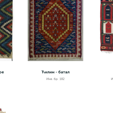
ре
Ћилим - батал
Инв. бр. 182
И
ПЕШКИР
Инв. бр. 19410
Ин
Од памучног белог платна. Целом
Ћи