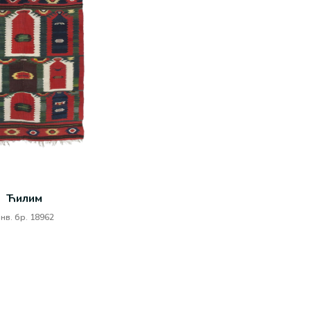
Ћилим
нв. бр. 18962
ЋИЛИМ
ПЕШ
в. бр. 20767
Инв. бр. 3723
лим је састављен из две поле. У
Од домаћег 