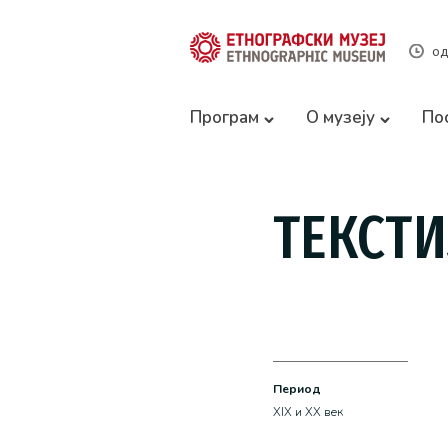
од
Програм
О музеју
По
ТЕКСТ
Период
XIX и XX век