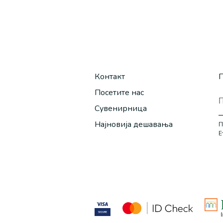
Контакт
П
Посетите нас
Сувенирница
Најновија дешавања
П
Е