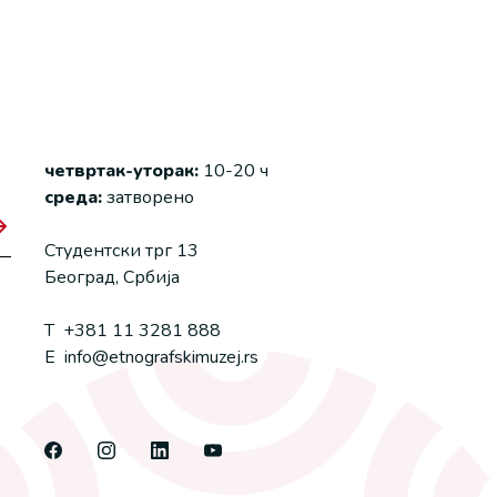
четвртак-уторак:
10-20 ч
среда:
затворено
Студентски трг 13
Београд, Србија
T
+381 11 3281 888
E
info@etnografskimuzej.rs