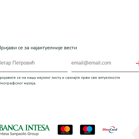
ријави се за најактуелније вести
ријавите се на нашу мејлинг листу и сазнајте први све актуелности
тнографског музеја.