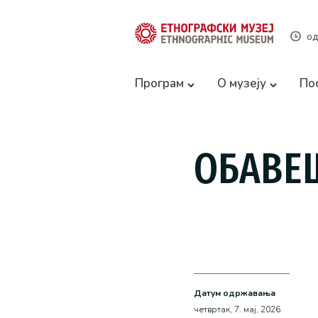
од
Програм
О музеју
По
ОБАВЕ
Датум одржавања
четвртак, 7. мај, 2026.