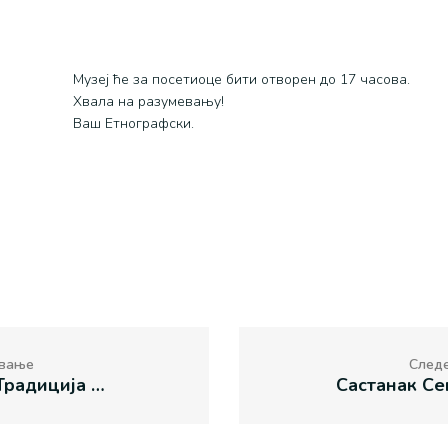
Музеј ће за посетиоце бити отворен до 17 часова.
Хвала на разумевању!
Ваш Етнографски.
вање
След
Ансамбл „Традиција Вива” у Етнографском музеју