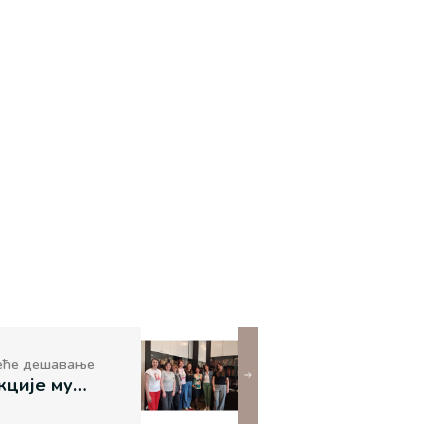
еће дешавање
Састанак Секције музејских библиотекара и књижничара у Етнографском музеју