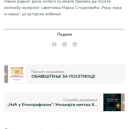
Након радног дела, колеге су имале прилику да посете
изложбу музејског саветника Марка Стојановића „Рука, мука
и наука“, уз ауторско вођење.
Подели
Прошло дешавање
ОБАВЕШТЕЊЕ ЗА ПОСЕТИОЦЕ
Следеће дешавање
„Ноћ у Етнографском”: Упознајте митска бића