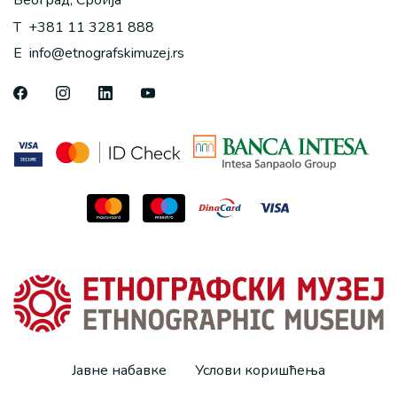
Београд, Србија
T
+381 11 3281 888
E
info@etnografskimuzej.rs
Јавне набавке
Услови коришћења