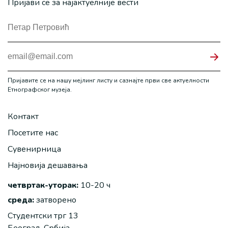
Пријави се за најактуелније вести
Пријавите се на нашу мејлинг листу и сазнајте први све актуелности
Етнографског музеја.
Контакт
Посетите нас
Сувенирница
Најновија дешавања
четвртак-уторак:
10-20 ч
среда:
затворено
Студентски трг 13