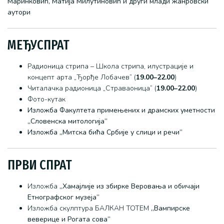
Маринковић, Матија Милутиновић и други млади жанровски
аутори
МЕЂУСПРАТ
Радионица стрипа – Школа стрипа, илустрације и
концепт арта „Ђорђе Лобачев” (
19.00–22.00
)
Читалачка радионица „Страваоница” (
19.00–22.00
)
Фото-кутак
Изложба Факултета примењених и драмских уметности
„Словенска митологија”
Изложба „Митска бића Србије у слици и речи”
ПРВИ СПРАТ
Изложба
„Хамајлије из збирке Веровања и обичаји
Етнографског музеја”
Изложба скулптура БАЛКАН ТОТЕМ
„Вампирске
веверице и Рогата сова”