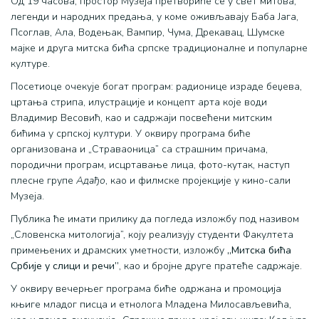
Од 19 часова, простор Музеја претвориће се у свет митова,
легенди и народних предања, у коме оживљавају Баба Јага,
Псоглав, Ала, Водењак, Вампир, Чума, Дрекавац, Шумске
мајке и друга митска бића српске традиционалне и популарне
културе.
Посетиоце очекује богат програм: радионице израде беџева,
цртања стрипа, илустрације и концепт арта које води
Владимир Весовић, као и садржаји посвећени митским
бићима у српској култури. У оквиру програма биће
организована и „Страваоница” са страшним причама,
породични програм, исцртавање лица, фото-кутак, наступ
плесне групе
Адађо
, као и филмске пројекције у кино-сали
Музеја.
Публика ће имати прилику да погледа изложбу под називом
„Словенска митологија”, коју реализују студенти Факултета
примењених и драмских уметности, изложбу
„Митска бића
Србије у слици и речи”
, као и бројне друге пратеће садржаје.
У оквиру вечерњег програма биће одржана и промоција
књиге младог писца и етнолога Младена Милосављевића,