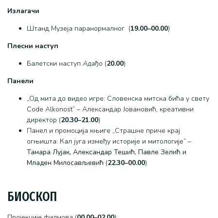
Излагачи
Штанд Музеја паранормалног (
19.00–00.00
)
Плесни наступ
Балетски наступ
Адађо
(
20.00
)
Панели
„Од мита до видео игре: Словенска митска бића у свету
Code Alkonost” – Александар Јовановић, креативни
директор (
20.30–21.00
)
Панел и промоција књиге „Страшне приче крај
огњишта: Кал југа између историје и митологије” –
Тамара Лујак, Александар Тешић, Павле Зелић и
Младен Милосављевић
(
22.30–00.00
)
БИОСКОП
Пројекције филмова (
00.00–02.00
):