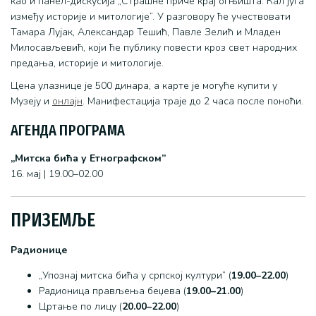
као и панел-дискусија „Страшне приче крај огњишта: Кал југа
између историје и митологије”. У разговору ће учествовати
Тамара Лујак, Александар Тешић, Павле Зелић и Младен
Милосављевић, који ће публику повести кроз свет народних
предања, историје и митологије.
Цена улазнице је 500 динара, а карте је могуће купити у
Музеју и
онлајн
. Манифестација траје до 2 часа после поноћи.
АГЕНДА ПРОГРАМА
„Митска бића у Етнографском”
16. мај | 19.00–02.00
ПРИЗЕМЉЕ
Радионице
„Упознај митска бића у српској култури” (
19.00–22.00
)
Радионица прављења беџева (
19.00–21.00
)
Цртање по лицу (
20.00–22.00
)