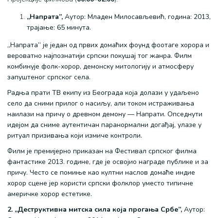
„Напрата
”
,
Аутор: Младен Милосављевић, година: 2013,
трајање: 65 минута.
„Напрата” је један од првих домаћих фоунд фоотаге хорора и
вероватно најпознатији српски покушај тог жанра. Филм
комбинује фолк-хорор, демонску митологију и атмосферу
запуштеног српског села.
Радња прати ТВ екипу из Београда која долази у удаљено
село да сними прилог о насиљу, али током истраживања
наилази на причу о древном демону — Напрати. Опседнути
идејом да сниме аутентичан паранормални догађај, улазе у
ритуал призивања који измиче контроли.
Филм је премијерно приказан на Фестивал српског филма
фантастике 2013. године, где је освојио награде публике и за
причу. Често се помиње као култни наслов домаће индие
хорор сцене јер користи српски фолклор уместо типичне
америчке хорор естетике.
2. „Деструктивна митска сила која прогања Србе
”
,
Аутор: