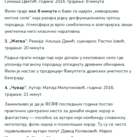
Синиша Цветић, година: 2014, трајање: 8 минута
Филм траје
око 8 минута
и бави се идејом „невидљиве
митске силе” која разара једну дисфункционалну српску
породицу. Атмосфера је врло симболична и алегоријска, више
уметничка него класично наративна.
3. „Жетва
”
,
Режија: Аљоша Дакић, сценарио: Растко Јовић,
трајање: 20 минута
Радња прати млади пар који долази у изоловано село где
упознају паганску породицу опседнуту древним обичајима.
Филм је настао у продукцији Факултета драмских уметности у
Београду.
4. „Чувар
”
, Аутор: Матија Милутиновић, година: 2016,
трајање: 21 минут.
Занимљиво је да је ФСФФ последњих година постао
практично централно место за домаћи индие хорор и
фантастику — посебно за ауторе који комбинују словенску
митологију, фолк-хорор и психолошки хорор. Ту су се често
појављивали аутори попут Давид Колаковић, Марко