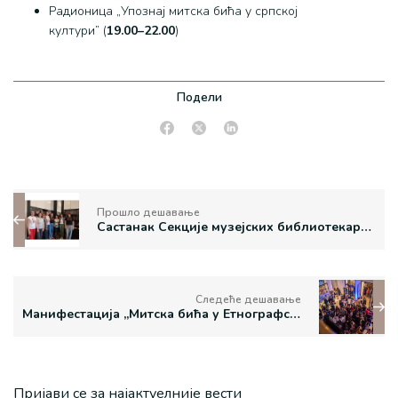
Радионица „Упознај митска бића у српској
култури” (
19.00–22.00
)
Подели
Прошло дешавање
Састанак Секције музејских библиотекара и књижничара у Етнографском музеју
Следеће дешавање
Манифестација „Митска бића у Етнографском” окупила више од 2000 посетилаца
Пријави се за најактуелније вести