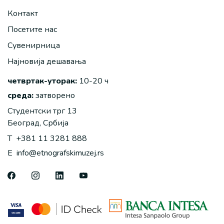
Контакт
Посетите нас
Сувенирница
Најновија дешавања
четвртак-уторак:
10-20 ч
среда:
затворено
Студентски трг 13
Београд, Србија
T
+381 11 3281 888
E
info@etnografskimuzej.rs