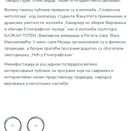
Тамара Лујак, Александар Тешић и Младен Милосављевић.
Велику пажњу публике привукле су и изложбе „Словенска
митологија”, коју реализују студенти Факултета примењених и
драмских уметности, изложба „Хамајлије из збирке Веровања
и обичаји Етнографског музеја”, као и изложба скулптура
БАЛКАН ТОТЕМ „Вампирске веверице и Рогата сова” Вука
Максимовића. У кино-сали Музеја организоване су и филмске
пројекције, а бројни пратећи програми додатно су обогатили
овогодишњу „Ноћ у Етнографском”.
Манифестација је још једном потврдила велико
интересовање публике за програме који на савремен и
интерактиван начин представљају традицију, народна
веровања и митолошко наслеђе.