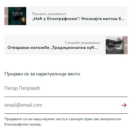
Прошло дешавање
„Ноћ у Етнографском”: Упознајте митска бића
Следеће дешавање
Отварање изложбе „Традиционална кућа Горњег Подриња” у Манаковој кући
Пријави се за најактуелније вести
Пријавите се на нашу мејлинг листу и сазнајте први све актуелности
Етнографског музеја.