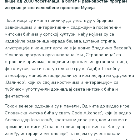
више од 2000 посетилаца, а богат и разноврстан програм
испунио је све изложбене просторе Музеја.
Посетиоци су имали прилику да учествују у бројним
радионицама и интерактивним садржајима посвећеним
митским бићима у српској култури, међу којима су се
издвојиле радионице израде беџева, цртања стрипа,
илустрације и концепт арта које је водио Владимир Весовић.
У оквиру програма организована је и „Страваоница” са
страшним причама, породични програм, исцртавање лица,
фото-кутак, као и наступ плесне групе Адађо. Посебну
атмосферу манифестацији дали су и косплејери из удружења
„Валинор”, који су својим костимима и интеракцијом са
публиком употпунили доживљај света митских бића и
фантастике.
Током вечери одржани су и панели „Од мита до видео игре:
Словенска митска бића у свету Code Alkonost”, који је водио
Александар Јовановић, креативни директор, као и панел и
промоција књиге „Страшне приче крај огњишта: Кал југа
између историје и митологије”, на којем су учествовали