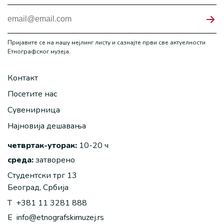
Пријавите се на нашу мејлинг листу и сазнајте први све актуелности
Етнографског музеја.
Контакт
Посетите нас
Сувенирница
Најновија дешавања
четвртак-уторак:
10-20 ч
среда:
затворено
Студентски трг 13
Београд, Србија
T
+381 11 3281 888
E
info@etnografskimuzej.rs