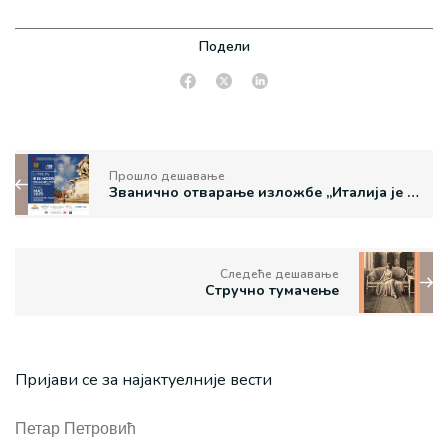
Подели
Прошло дешавање
Званично отварање изложбе „Италија је у моди“ у Етнографском музеју
Следеће дешавање
Стручно тумачење
Пријави се за најактуелније вести