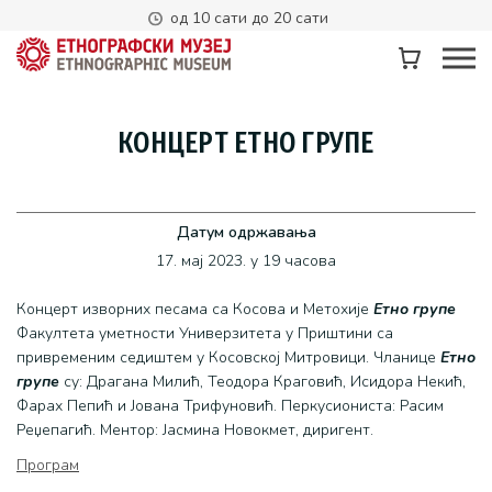
од 10 сати до 20 сати
КОНЦЕРТ ЕТНО ГРУПЕ
Датум одржавања
17. мај 2023. у 19 часова
Концерт изворних песама са Косова и Метохије
Етно групе
Факултета уметности Универзитета у Приштини са
привременим седиштем у Косовској Митровици. Чланице
Етно
гру
пе
су: Драгана Милић, Теодора Краговић, Исидора Некић,
Фарах Пепић и Јована Трифуновић. Перкусиониста: Расим
Реџепагић. Ментор: Јасмина Новокмет, диригент.
Програм