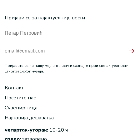
Пријави се за најактуелније вести
Пријавите се на нашу мејлинг листу и сазнајте први све актуелности
Етнографског музеја.
Контакт
Посетите нас
Сувенирница
Најновија дешавања
четвртак-уторак:
10-20 ч
среда:
затворено