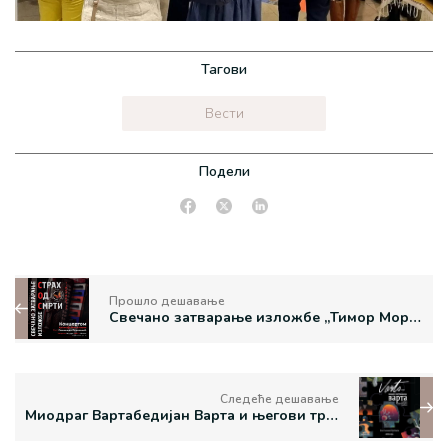
Тагови
Вести
Подели
Прошло дешавање
Свечано затварање изложбе „Тимор Мортис: Страх од смрти”
Следеће дешавање
Mиодраг Вартабедијан Варта и његови традиционални симболи