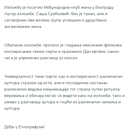
Изложбу је посетио Међународни клуб жена у Београду.
Аутор изложбе, Саша Срећковић, био је тумач, али и
саговорник ове велике групе успешних и друштвено
ангажованих жена.
Обилазак изложбе, пратило је гледање мексичких филмова
инспирисаних темом смрти и празником Дан мртвих, након
чега је уприличен разговор уз коктел.
Универзалност теме смрти, као и инспирисаност различитих
култура страхом од исте, али и последични настанак
различитих видова комуникације тог страха путем ритуала,
веровања и обичаја могао се видети како на изложби, тако и
уживо у разговору аутора и гошћи из различитих земаља и
култура.
Дођи у Етнографски!