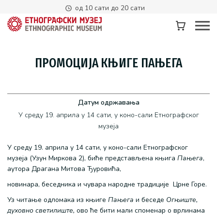
од 10 сати до 20 сати
ПРОМОЦИЈА КЊИГЕ ПАЊЕГА
Датум одржавања
У среду 19. априла у 14 сати, у коно-сали Етнографског
музеја
У среду 19. априла у 14 сати, у коно-сали Етнографског
музеја (Узун Миркова 2), биће представљена књига
Пањега
,
аутора Драгана Митова Ђуровића,
новинара, беседника и чувара народне традиције Црне Горе.
Уз читање одломака из књиге
Пањега
и беседе
Огњиште,
духовно светилиште,
ово ће бити мали споменар о врлинама