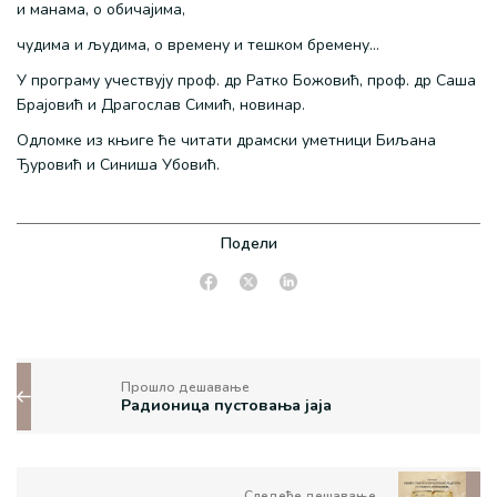
и манама, о обичајима,
чудима и људима, о времену и тешком бремену…
У програму учествују проф. др Ратко Божовић, проф. др Саша
Брајовић и Драгослав Симић, новинар.
Одломке из књиге ће читати драмски уметници Биљана
Ђуровић и Синиша Убовић.
Подели
Прошло дешавање
Радионица пустовања јаја
Следеће дешавање