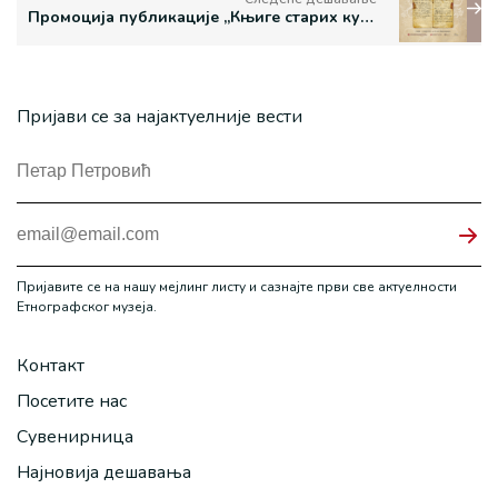
Промоција публикације „Књиге старих кулинарских рецепата породице Новаковић“
Пријави се за најактуелније вести
Пријавите се на нашу мејлинг листу и сазнајте први све актуелности
Етнографског музеја.
Контакт
Посетите нас
Сувенирница
Најновија дешавања