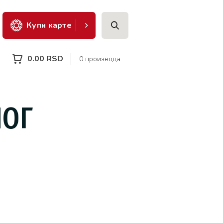
Купи карте
0.00
RSD
0 производа
НОГ