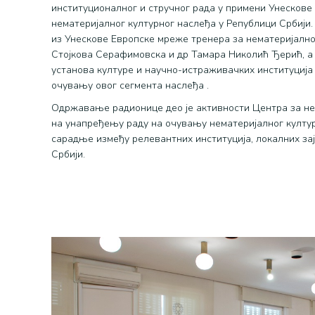
институционалног и стручног рада у примени Унескове
нематеријалног културног наслеђа у Републици Србији
из Унескове Европске мреже тренера за нематеријално
Стојкова Серафимовска и др Тамара Николић Ђерић, а 
установа културе и научно-истраживачких институција и
очувању овог сегмента наслеђа .
Одржавање радионице део је активности Центра за не
на унапређењу раду на очувању нематеријалног култу
сарадње између релевантних институција, локалних за
Србији.