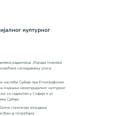
ијалног културног
одневна радионицa „Израда планова
посвећана сагледавању улога
но наслеђе Србије при Етнографском
 за очување нематеријалног културног
ка, са седиштем у Софији и уз
ике Србије.
обалне стратегије изградње
агођен је потребама