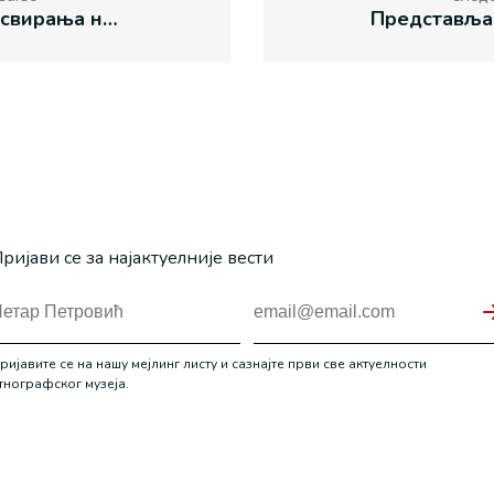
20 година свирања на виола да гамби
ријави се за најактуелније вести
ријавите се на нашу мејлинг листу и сазнајте први све актуелности
тнографског музеја.