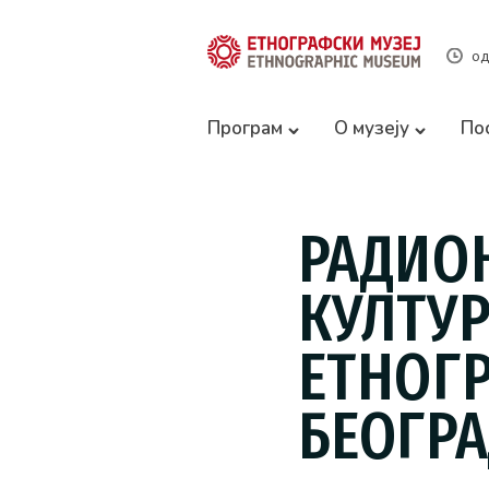
од
Програм
О музеју
По
РАДИО
КУЛТУР
ЕТНОГР
БЕОГР