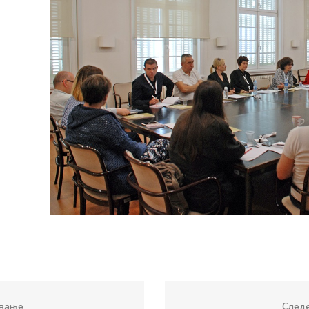
вање
След