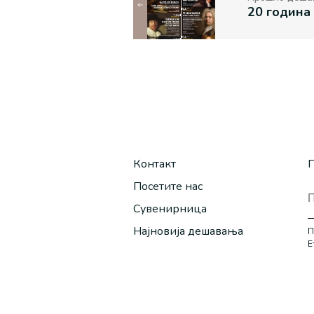
Контакт
П
Посетите нас
Сувенирница
Најновија дешавања
П
Е