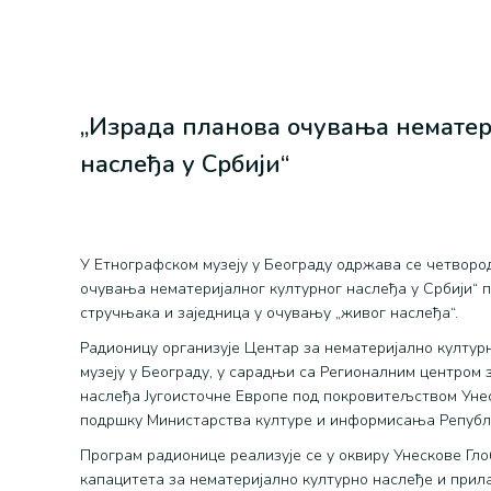
„Израда планова очувања нематер
наслеђа у Србији“
У Етнографском музеју у Београду одржава се четвор
очувања нематеријалног културног наслеђа у Србији“ 
стручњака и заједница у очувању „живог наслеђа“.
Радионицу организује Центар за нематеријално култур
музеју у Београду, у сарадњи са Регионалним центром
наслеђа Југоисточне Европе под покровитељством Унес
подршку Министарства културе и информисања Републ
Програм радионице реализује се у оквиру Унескове Гл
капацитета за нематеријално културно наслеђе и прил