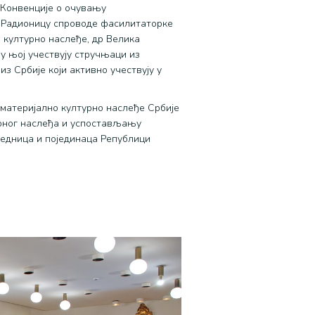
 Конвенције о очувању
. Радионицу спроводе фасилитаторке
 културно наслеђе, др Велика
у њој учествују стручњаци из
з Србије који активно учествују у
материјално културно наслеђе Србије
рног наслеђа и успостављању
једница и појединаца Републици