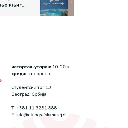
Представљање књиге ,,Трагом једне фамилије: Копривице на Гласинцу и Романији“
четвртак-уторак:
10-20 ч
среда:
затворено
Студентски трг 13
Београд, Србија
T
+381 11 3281 888
E
info@etnografskimuzej.rs