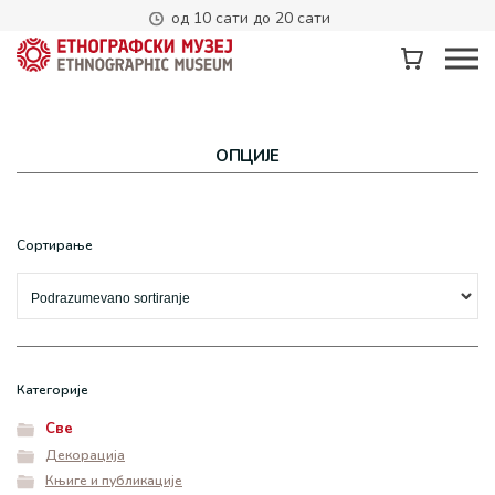
од 10 сати до 20 сати
Izvinite, ovaj proizvod se ne može kupiti.
ОПЦИЈЕ
Сортирање
Категорије
Све
Декорација
Књиге и публикације