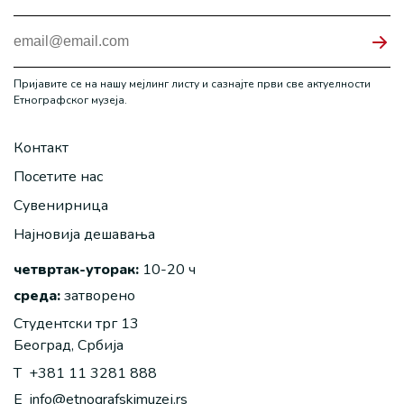
Пријавите се на нашу мејлинг листу и сазнајте први све актуелности
Етнографског музеја.
Контакт
Посетите нас
Сувенирница
Најновија дешавања
четвртак-уторак:
10-20 ч
среда:
затворено
Студентски трг 13
Београд, Србија
T
+381 11 3281 888
E
info@etnografskimuzej.rs