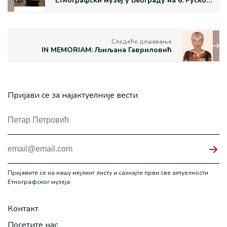
Етнографски музеј у Београду на 6. Руско-српском културном форуму у Москви и Великом Новгороду
Следеће дешавање
IN MEMORIAM: Љиљана Гавриловић
Пријави се за најактуелније вести
Пријавите се на нашу мејлинг листу и сазнајте први све актуелности
Етнографског музеја.
Контакт
Посетите нас